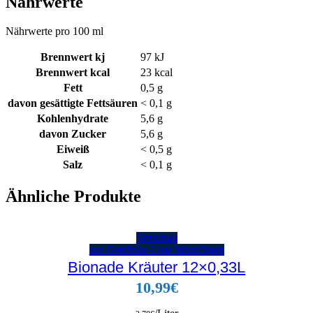
Nährwerte
Nährwerte pro 100 ml
Brennwert kj
97
kJ
Brennwert kcal
23
kcal
Fett
0,5
g
davon
gesättigte Fettsäuren
< 0,1
g
Kohlenhydrate
5,6
g
davon
Zucker
5,6
g
Eiweiß
< 0,5
g
Salz
< 0,1
g
Ähnliche Produkte
Vorschau
zur Getränke-Liste hinzufügen
Bionade Kräuter 12×0,33L
10,99
€