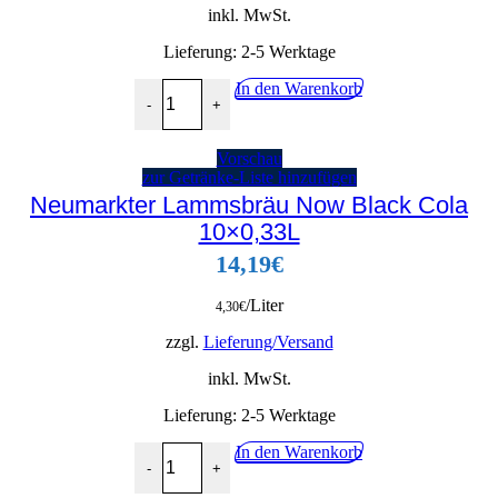
inkl. MwSt.
Lieferung:
2-5 Werktage
Mezzo Mix Orange Zero 12x1,0L Menge
In den Warenkorb
-
+
Vorschau
zur Getränke-Liste hinzufügen
Neumarkter Lammsbräu Now Black Cola
10×0,33L
14,19
€
/Liter
4,30
€
zzgl.
Lieferung/Versand
inkl. MwSt.
Lieferung:
2-5 Werktage
Neumarkter Lammsbräu Now Black Cola 10x0,33
In den Warenkorb
-
+