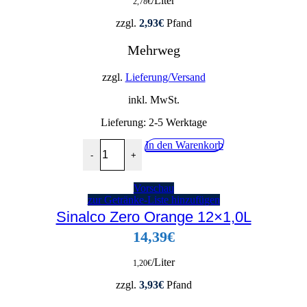
/Liter
2,78
€
zzgl.
2,93
€
Pfand
Mehrweg
zzgl.
Lieferung/Versand
inkl. MwSt.
Lieferung:
2-5 Werktage
Bionade Kräuter 12x0,33L Menge
In den Warenkorb
-
+
Vorschau
zur Getränke-Liste hinzufügen
Sinalco Zero Orange 12×1,0L
14,39
€
/Liter
1,20
€
zzgl.
3,93
€
Pfand