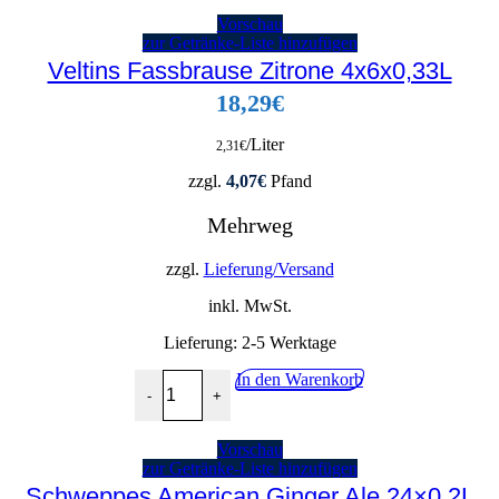
Vorschau
zur Getränke-Liste hinzufügen
Veltins Fassbrause Zitrone 4x6x0,33L
18,29
€
/Liter
2,31
€
zzgl.
4,07
€
Pfand
Mehrweg
zzgl.
Lieferung/Versand
inkl. MwSt.
Lieferung:
2-5 Werktage
Veltins Fassbrause Zitrone 4x6x0,33L Menge
In den Warenkorb
-
+
Vorschau
zur Getränke-Liste hinzufügen
Schweppes American Ginger Ale 24×0,2L