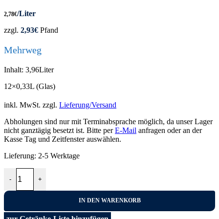
/Liter
2,78
€
zzgl.
2,93
€
Pfand
Mehrweg
Inhalt: 3,96Liter
12×0,33L (Glas)
inkl. MwSt.
zzgl.
Lieferung/Versand
Abholungen sind nur mit Terminabsprache möglich, da unser Lager
nicht ganztägig besetzt ist. Bitte per
E-Mail
anfragen oder an der
Kasse Tag und Zeitfenster auswählen.
Lieferung:
2-5 Werktage
Bionade Eistee Pfirsich 12x0,33L Menge
-
+
IN DEN WARENKORB
zur Getränke-Liste hinzufügen