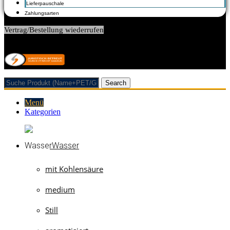
Lieferpauschale
Zahlungsarten
Vertrag/Bestellung wiederrufen
© 2026 Getränkehandel Neubauer & Werner GbR
Search
Menü
Kategorien
Wasser
mit Kohlensäure
medium
Still