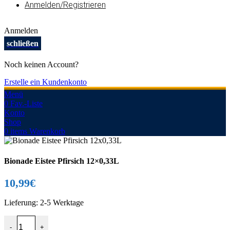
Anmelden/Registrieren
Anmelden
schließen
Noch keinen Account?
Erstelle ein Kundenkonto
Menü
0
Fav.-Liste
Konto
Shop
0
items
Warenkorb
Bionade Eistee Pfirsich 12×0,33L
10,99
€
Lieferung:
2-5 Werktage
Bionade Eistee Pfirsich 12x0,33L Menge
-
+