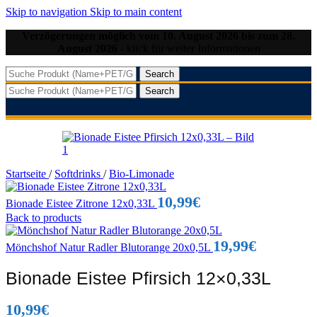
Skip to navigation
Skip to main content
Verzögerungen möglich vom 10. August 2026 bis zum 28.
August 2026
- klick für weiter Informationen
Search
Search
Startseite
/
Softdrinks
/
Bio-Limonade
10,99
€
Bionade Eistee Zitrone 12x0,33L
Back to products
19,99
€
Mönchshof Natur Radler Blutorange 20x0,5L
Bionade Eistee Pfirsich 12×0,33L
10,99
€