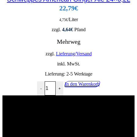
22,79
€
/Liter
4,75
€
zzgl.
4,64
€
Pfand
Mehrweg
zzgl.
Lieferung/Versand
inkl. MwSt.
Lieferung:
2-5 Werktage
Schweppes American Ginger Ale 24x0,2L Menge
In den Warenkorb
-
+