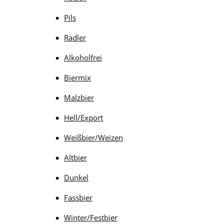
Pils
Radler
Alkoholfrei
Biermix
Malzbier
Hell/Export
Weißbier/Weizen
Altbier
Dunkel
Fassbier
Winter/Festbier