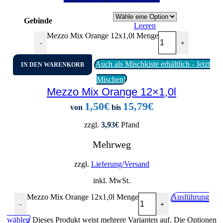
Gebinde
Leeren
Mezzo Mix Orange 12x1,0l Menge
-
+
Auch als Mischkiste erhältlich - Jetzt
IN DEN WARENKORB
Mischen!
Mezzo Mix Orange 12×1,0l
1,50
€
15,79
€
von
bis
zzgl.
3,93
€
Pfand
Mehrweg
zzgl.
Lieferung/Versand
inkl. MwSt.
Mezzo Mix Orange 12x1,0l Menge
Ausführung
-
+
wählen
Dieses Produkt weist mehrere Varianten auf. Die Optionen