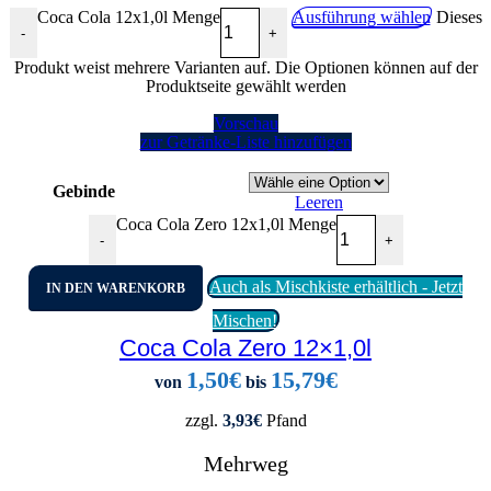
Coca Cola 12x1,0l Menge
Ausführung wählen
Dieses
-
+
Produkt weist mehrere Varianten auf. Die Optionen können auf der
Produktseite gewählt werden
Vorschau
zur Getränke-Liste hinzufügen
Gebinde
Leeren
Coca Cola Zero 12x1,0l Menge
-
+
Auch als Mischkiste erhältlich - Jetzt
IN DEN WARENKORB
Mischen!
Coca Cola Zero 12×1,0l
1,50
€
15,79
€
von
bis
zzgl.
3,93
€
Pfand
Mehrweg