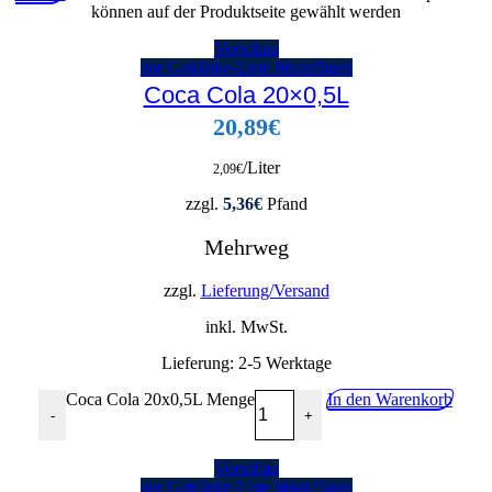
können auf der Produktseite gewählt werden
Vorschau
zur Getränke-Liste hinzufügen
Coca Cola 20×0,5L
20,89
€
/Liter
2,09
€
zzgl.
5,36
€
Pfand
Mehrweg
zzgl.
Lieferung/Versand
inkl. MwSt.
Lieferung:
2-5 Werktage
Coca Cola 20x0,5L Menge
In den Warenkorb
-
+
Vorschau
zur Getränke-Liste hinzufügen