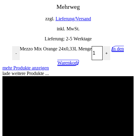
Mehrweg
zzgl.
Lieferung/Versand
inkl. MwSt.
Lieferung:
2-5 Werktage
Mezzo Mix Orange 24x0,33L Menge
In den
-
+
Warenkorb
mehr Produkte anzeigen
lade weitere Produkte ...
02268 90541
info@getraenkehandel-kuerten.de
Industriestr.10, 51515 Kürten
Wir würden uns über eine postive Bewertung freuen!
Impressum
Kontakt
Datenschutzerklärung