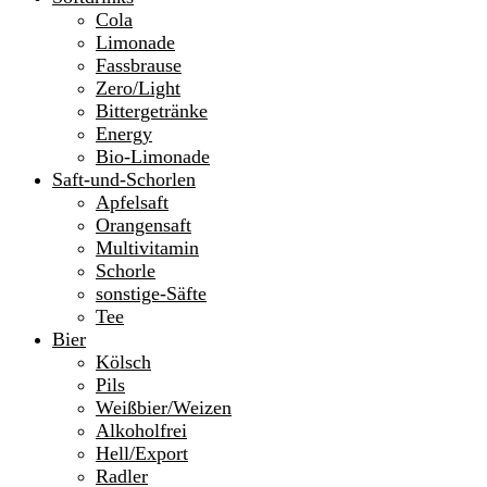
Cola
Limonade
Fassbrause
Zero/Light
Bittergetränke
Energy
Bio-Limonade
Saft-und-Schorlen
Apfelsaft
Orangensaft
Multivitamin
Schorle
sonstige-Säfte
Tee
Bier
Kölsch
Pils
Weißbier/Weizen
Alkoholfrei
Hell/Export
Radler