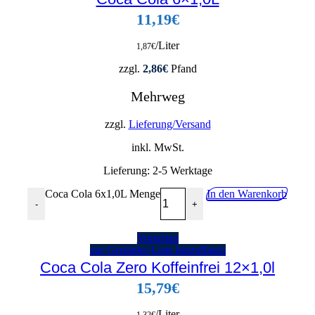
11,19
€
/Liter
1,87
€
zzgl.
2,86
€
Pfand
Mehrweg
zzgl.
Lieferung/Versand
inkl. MwSt.
Lieferung:
2-5 Werktage
Coca Cola 6x1,0L Menge
In den Warenkorb
-
+
Vorschau
zur Getränke-Liste hinzufügen
Coca Cola Zero Koffeinfrei 12×1,0l
15,79
€
/Liter