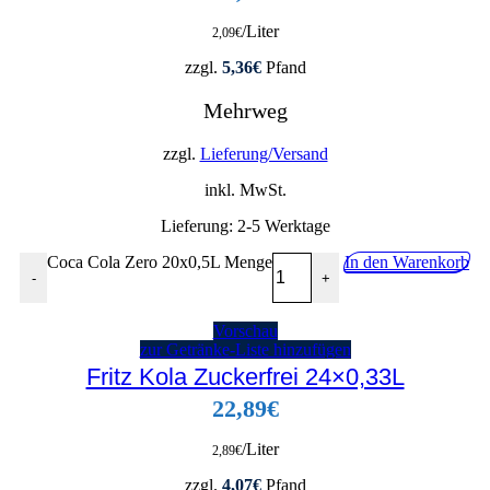
/Liter
2,09
€
zzgl.
5,36
€
Pfand
Mehrweg
zzgl.
Lieferung/Versand
inkl. MwSt.
Lieferung:
2-5 Werktage
Coca Cola Zero 20x0,5L Menge
In den Warenkorb
-
+
Vorschau
zur Getränke-Liste hinzufügen
Fritz Kola Zuckerfrei 24×0,33L
22,89
€
/Liter
2,89
€
zzgl.
4,07
€
Pfand