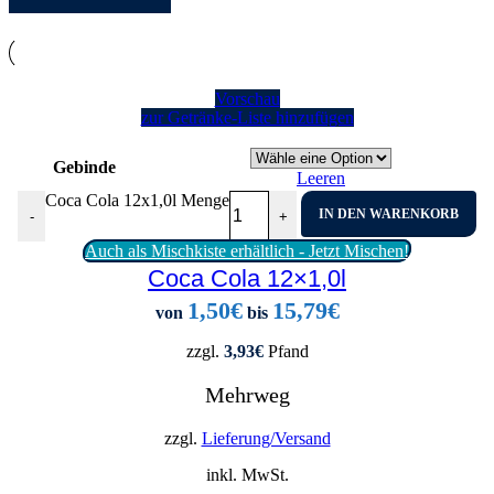
Vorschau
zur Getränke-Liste hinzufügen
Gebinde
Leeren
Coca Cola 12x1,0l Menge
IN DEN WARENKORB
-
+
Auch als Mischkiste erhältlich - Jetzt Mischen!
Coca Cola 12×1,0l
1,50
€
15,79
€
von
bis
zzgl.
3,93
€
Pfand
Mehrweg
zzgl.
Lieferung/Versand
inkl. MwSt.