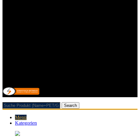
Allgemeine Geschäftsbedingungen mit Kundeninformationen
Widerrufsbelehrung & Widerrufsformular
Lieferpauschale
Zahlungsarten
Impressum
Kontakt
Datenschutzerklärung
Allgemeine Geschäftsbedingungen mit Kundeninformationen
Widerrufsbelehrung & Widerrufsformular
Lieferpauschale
Zahlungsarten
Vertrag/Bestellung wiederrufen
© 2026 Getränkehandel Neubauer & Werner GbR
Search
Menü
Kategorien