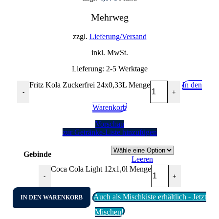
Mehrweg
zzgl.
Lieferung/Versand
inkl. MwSt.
Lieferung:
2-5 Werktage
Fritz Kola Zuckerfrei 24x0,33L Menge
In den
-
+
Warenkorb
Vorschau
zur Getränke-Liste hinzufügen
Gebinde
Leeren
Coca Cola Light 12x1,0l Menge
-
+
Auch als Mischkiste erhältlich - Jetzt
IN DEN WARENKORB
Mischen!