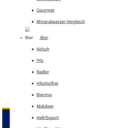
Gourmet
Mineralwasser-Vergleich
Bier
Kölsch
Pils
Radler
Alkoholfrei
Biermix
Malzbier
Menü
Konto
Shop
Hell/Export
0
0
Fav.-Liste
Warenkorb