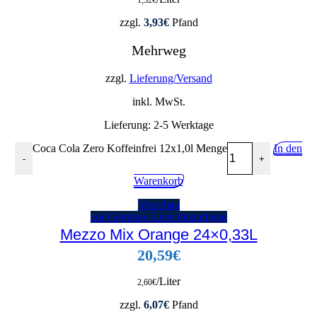
1,32
€
zzgl.
3,93
€
Pfand
Mehrweg
zzgl.
Lieferung/Versand
inkl. MwSt.
Lieferung:
2-5 Werktage
Coca Cola Zero Koffeinfrei 12x1,0l Menge
In den
-
+
Warenkorb
Vorschau
zur Getränke-Liste hinzufügen
Mezzo Mix Orange 24×0,33L
20,59
€
/Liter
2,60
€
zzgl.
6,07
€
Pfand