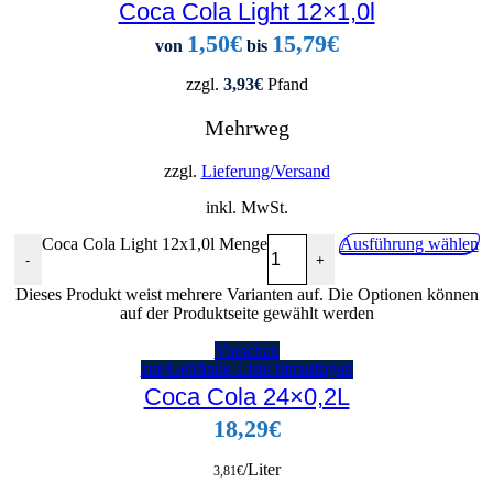
Coca Cola Light 12×1,0l
1,50
€
15,79
€
von
bis
zzgl.
3,93
€
Pfand
Mehrweg
zzgl.
Lieferung/Versand
inkl. MwSt.
Coca Cola Light 12x1,0l Menge
Ausführung wählen
-
+
Dieses Produkt weist mehrere Varianten auf. Die Optionen können
auf der Produktseite gewählt werden
Vorschau
zur Getränke-Liste hinzufügen
Coca Cola 24×0,2L
18,29
€
/Liter
3,81
€