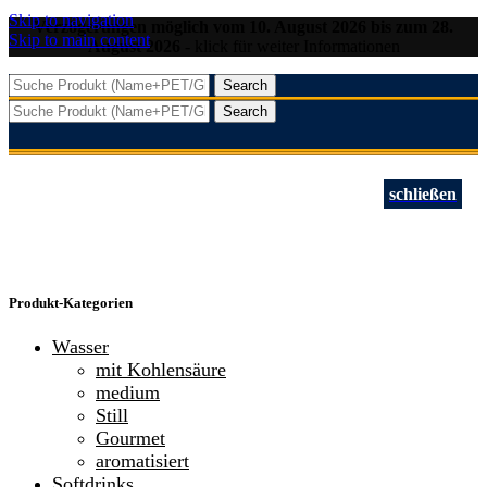
Skip to navigation
Verzögerungen möglich vom 10. August 2026 bis zum 28.
Skip to main content
August 2026
- klick für weiter Informationen
Search
Search
schließen
Produkt-Kategorien
Wasser
mit Kohlensäure
medium
Still
Gourmet
aromatisiert
Softdrinks