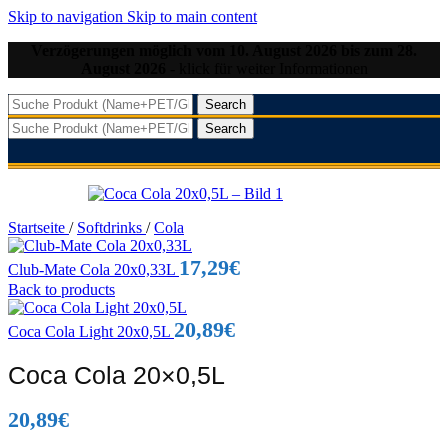
Skip to navigation
Skip to main content
Verzögerungen möglich vom 10. August 2026 bis zum 28.
August 2026
- klick für weiter Informationen
Search
Search
Startseite
/
Softdrinks
/
Cola
17,29
€
Club-Mate Cola 20x0,33L
Back to products
20,89
€
Coca Cola Light 20x0,5L
Coca Cola 20×0,5L
20,89
€