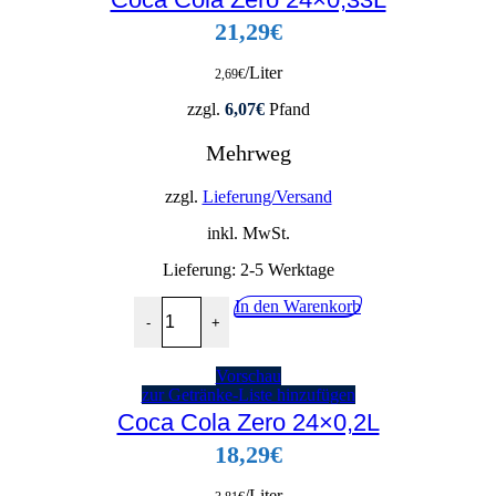
21,29
€
/Liter
2,69
€
zzgl.
6,07
€
Pfand
Mehrweg
zzgl.
Lieferung/Versand
inkl. MwSt.
Lieferung:
2-5 Werktage
Coca Cola Zero 24x0,33L Menge
In den Warenkorb
-
+
Vorschau
zur Getränke-Liste hinzufügen
Coca Cola Zero 24×0,2L
18,29
€
/Liter