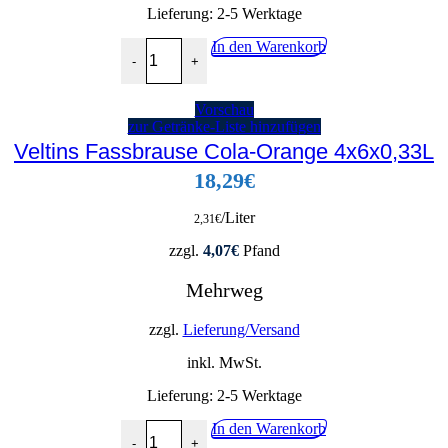
Lieferung:
2-5 Werktage
Sinalco Cola Mix 24x0,33L Menge
In den Warenkorb
-
+
Vorschau
zur Getränke-Liste hinzufügen
Veltins Fassbrause Cola-Orange 4x6x0,33L
18,29
€
/Liter
2,31
€
zzgl.
4,07
€
Pfand
Mehrweg
zzgl.
Lieferung/Versand
inkl. MwSt.
Lieferung:
2-5 Werktage
Veltins Fassbrause Cola-Orange 4x6x0,33L Menge
In den Warenkorb
-
+