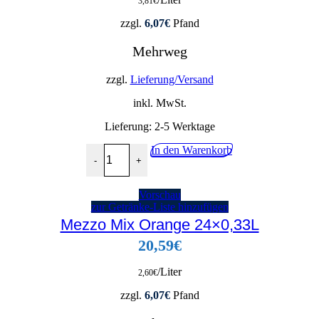
3,81
€
zzgl.
6,07
€
Pfand
Mehrweg
zzgl.
Lieferung/Versand
inkl. MwSt.
Lieferung:
2-5 Werktage
Coca Cola Zero 24x0,2L Menge
In den Warenkorb
-
+
Vorschau
zur Getränke-Liste hinzufügen
Mezzo Mix Orange 24×0,33L
20,59
€
/Liter
2,60
€
zzgl.
6,07
€
Pfand