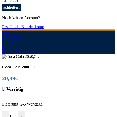
Anmelden
schließen
Noch keinen Account?
Erstelle ein Kundenkonto
Menü
0
Fav.-Liste
Konto
Shop
0
items
Warenkorb
Coca Cola 20×0,5L
20,89
€
Vorrätig
Lieferung:
2-5 Werktage
Coca Cola 20x0,5L Menge
-
+