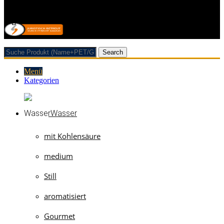
Vertrag/Bestellung wiederrufen
© 2026 Getränkehandel Neubauer & Werner GbR
Search
Menü
Kategorien
Wasser
mit Kohlensäure
medium
Still
aromatisiert
Gourmet