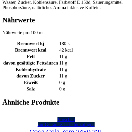
Wasser, Zucker, Kohlensäure, Farbstoff E 150d, Säuerungsmittel
Phosphorsäure, natürliches Aroma inklusive Koffein.
Nährwerte
Nährwerte pro 100 ml
Brennwert kj
180
kJ
Brennwert kcal
42
kcal
Fett
11
g
davon
gesättigte Fettsäuren
11
g
Kohlenhydrate
11
g
davon
Zucker
11
g
Eiweiß
0
g
Salz
0
g
Ähnliche Produkte
Vorschau
zur Getränke-Liste hinzufügen
Coca Cola Zero 24×0,33L