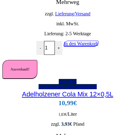
Mehrweg
zzgl.
Lieferung/Versand
inkl. MwSt.
Lieferung:
2-5 Werktage
Mezzo Mix Orange 24x0,33L Menge
In den Warenkorb
-
+
Ausverkauft!
Vorschau
zur Getränke-Liste hinzufügen
Adelholzener Cola Mix 12×0,5L
10,99
€
/Liter
1,83
€
zzgl.
3,93
€
Pfand