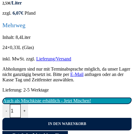
/Liter
2,53
€
zzgl.
6,07
€
Pfand
Mehrweg
Inhalt: 8,4Liter
24×0,33L (Glas)
inkl. MwSt.
zzgl.
Lieferung/Versand
Abholungen sind nur mit Terminabsprache möglich, da unser Lager
nicht ganztägig besetzt ist. Bitte per
E-Mail
anfragen oder an der
Kasse Tag und Zeitfenster auswählen.
Lieferung:
2-5 Werktage
Auch als Mischkiste erhältlich - Jetzt Mischen!
Coca Cola Light 24x0,33L Menge
-
+
IN DEN WARENKORB