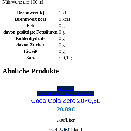
Nährwerte pro 100 ml
Brennwert kj
1
kJ
Brennwert kcal
0
kcal
Fett
0
g
davon
gesättigte Fettsäuren
0
g
Kohlenhydrate
0
g
davon
Zucker
0
g
Eiweiß
0
g
Salz
< 0,1
g
Ähnliche Produkte
Vorschau
zur Getränke-Liste hinzufügen
Coca Cola Zero 20×0,5L
20,89
€
/Liter
2,09
€
zzgl.
5,36
€
Pfand