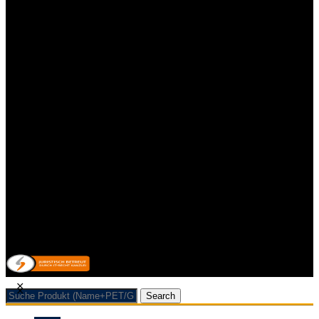
Impressum
Kontakt
Datenschutzerklärung
Allgemeine Geschäftsbedingungen mit Kundeninformationen
Widerrufsbelehrung & Widerrufsformular
Lieferpauschale
Zahlungsarten
Impressum
Kontakt
Datenschutzerklärung
Allgemeine Geschäftsbedingungen mit Kundeninformationen
Widerrufsbelehrung & Widerrufsformular
Lieferpauschale
Zahlungsarten
Vertrag/Bestellung wiederrufen
© 2026 Getränkehandel Neubauer & Werner GbR
Search