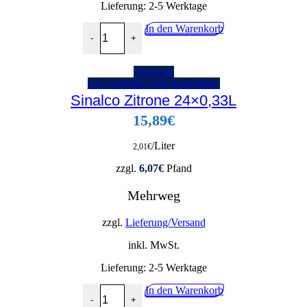
Lieferung:
2-5 Werktage
Coca Cola 6x1,0L Menge
In den Warenkorb
-
+
Vorschau
zur Getränke-Liste hinzufügen
Sinalco Zitrone 24×0,33L
15,89
€
/Liter
2,01
€
zzgl.
6,07
€
Pfand
Mehrweg
zzgl.
Lieferung/Versand
inkl. MwSt.
Lieferung:
2-5 Werktage
Sinalco Zitrone 24x0,33L Menge
In den Warenkorb
-
+