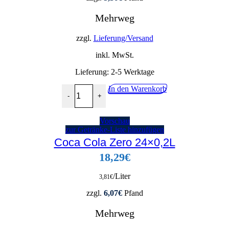
Mehrweg
zzgl.
Lieferung/Versand
inkl. MwSt.
Lieferung:
2-5 Werktage
Coca Cola Zero 20x0,5L Menge
In den Warenkorb
-
+
Vorschau
zur Getränke-Liste hinzufügen
Coca Cola Zero 24×0,2L
18,29
€
/Liter
3,81
€
zzgl.
6,07
€
Pfand
Mehrweg