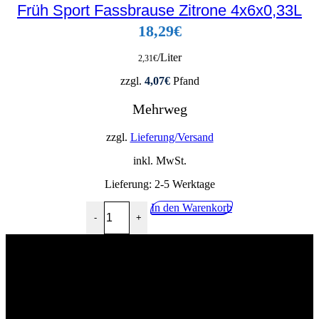
Früh Sport Fassbrause Zitrone 4x6x0,33L
18,29
€
/Liter
2,31
€
zzgl.
4,07
€
Pfand
Mehrweg
zzgl.
Lieferung/Versand
inkl. MwSt.
Lieferung:
2-5 Werktage
Früh Sport Fassbrause Zitrone 4x6x0,33L Menge
In den Warenkorb
-
+
02268 90541
info@getraenkehandel-kuerten.de
Industriestr.10, 51515 Kürten
Wir würden uns über eine postive Bewertung freuen!