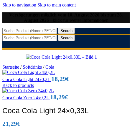
Skip to navigation
Skip to main content
Verzögerungen möglich vom 10. August 2026 bis zum 28.
August 2026
- klick für weiter Informationen
Search
Search
Startseite
/
Softdrinks
/
Cola
18,29
€
Coca Cola Light 24x0,2L
Back to products
18,29
€
Coca Cola Zero 24x0,2L
Coca Cola Light 24×0,33L
21,29
€