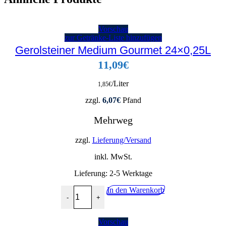
Vorschau
zur Getränke-Liste hinzufügen
Gerolsteiner Medium Gourmet 24×0,25L
11,09
€
/Liter
1,85
€
zzgl.
6,07
€
Pfand
Mehrweg
zzgl.
Lieferung/Versand
inkl. MwSt.
Lieferung:
2-5 Werktage
Gerolsteiner Medium Gourmet 24x0,25L Menge
In den Warenkorb
-
+
Vorschau