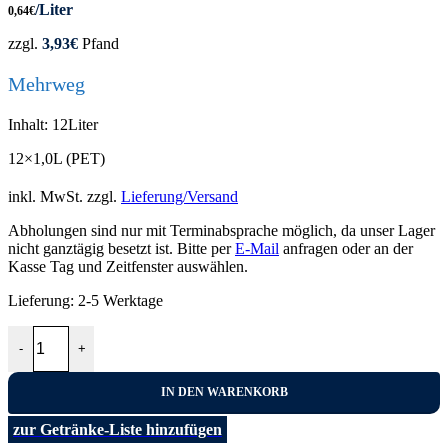
/Liter
0,64
€
zzgl.
3,93
€
Pfand
Mehrweg
Inhalt: 12Liter
12×1,0L (PET)
inkl. MwSt.
zzgl.
Lieferung/Versand
Abholungen sind nur mit Terminabsprache möglich, da unser Lager
nicht ganztägig besetzt ist. Bitte per
E-Mail
anfragen oder an der
Kasse Tag und Zeitfenster auswählen.
Lieferung:
2-5 Werktage
Eifel Still12x1,0L Menge
-
+
IN DEN WARENKORB
zur Getränke-Liste hinzufügen