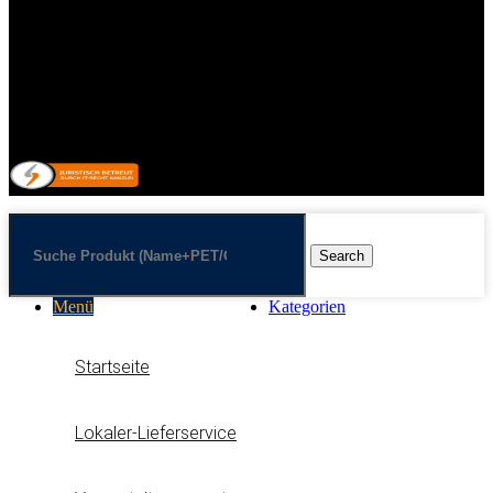
Allgemeine Geschäftsbedingungen mit Kundeninformationen
Widerrufsbelehrung & Widerrufsformular
Lieferpauschale
Zahlungsarten
Vertrag/Bestellung wiederrufen
© 2026 Getränkehandel Neubauer & Werner GbR
Search
Menü
Kategorien
Startseite
Lokaler-Lieferservice