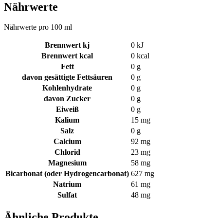
Nährwerte
Nährwerte pro 100 ml
Brennwert kj
0
kJ
Brennwert kcal
0
kcal
Fett
0
g
davon
gesättigte Fettsäuren
0
g
Kohlenhydrate
0
g
davon
Zucker
0
g
Eiweiß
0
g
Kalium
15
mg
Salz
0
g
Calcium
92
mg
Chlorid
23
mg
Magnesium
58
mg
Bicarbonat (oder Hydrogencarbonat)
627
mg
Natrium
61
mg
Sulfat
48
mg
Ähnliche Produkte