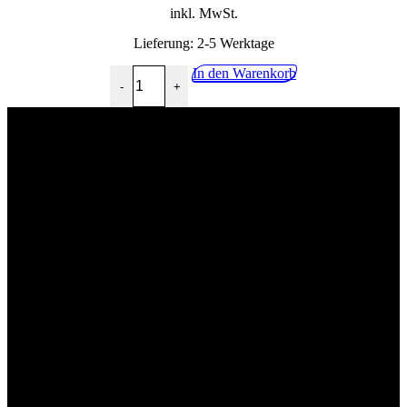
inkl. MwSt.
Lieferung:
2-5 Werktage
Brohler Classic 12x0,7L Menge
In den Warenkorb
-
+
02268 90541
info@getraenkehandel-kuerten.de
Industriestr.10, 51515 Kürten
Wir würden uns über eine postive Bewertung freuen!
Impressum
Kontakt
Datenschutzerklärung
Allgemeine Geschäftsbedingungen mit Kundeninformationen
Widerrufsbelehrung & Widerrufsformular
Lieferpauschale
Zahlungsarten
Impressum
Kontakt
Datenschutzerklärung