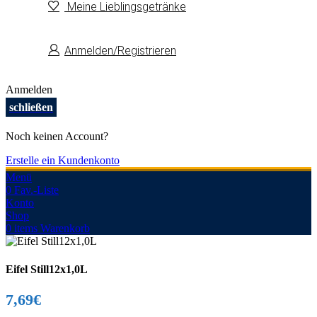
Meine Lieblingsgetränke
Anmelden/Registrieren
Anmelden
schließen
Noch keinen Account?
Erstelle ein Kundenkonto
Menü
0
Fav.-Liste
Konto
Shop
0
items
Warenkorb
Eifel Still12x1,0L
7,69
€