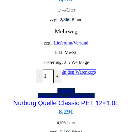
/Liter
1,47
€
zzgl.
2,86
€
Pfand
Mehrweg
zzgl.
Lieferung/Versand
inkl. MwSt.
Lieferung:
2-5 Werktage
St.Leonhards Lichtquelle 6x1,0L Menge
In den Warenkorb
-
+
Vorschau
zur Getränke-Liste hinzufügen
Nürburg Quelle Classic PET 12×1,0L
8,29
€
/Liter
0,69
€