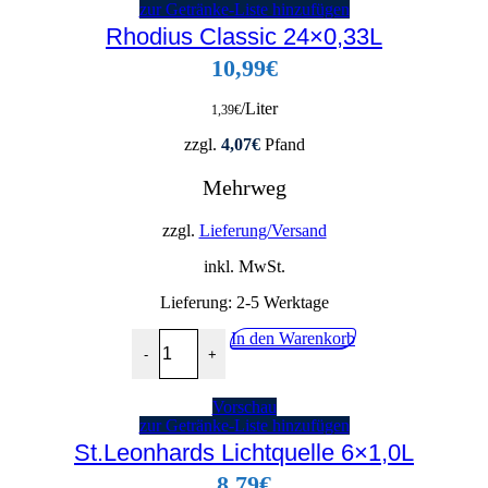
zur Getränke-Liste hinzufügen
Rhodius Classic 24×0,33L
10,99
€
/Liter
1,39
€
zzgl.
4,07
€
Pfand
Mehrweg
zzgl.
Lieferung/Versand
inkl. MwSt.
Lieferung:
2-5 Werktage
Rhodius Classic 24x0,33L Menge
In den Warenkorb
-
+
Vorschau
zur Getränke-Liste hinzufügen
St.Leonhards Lichtquelle 6×1,0L
8,79
€