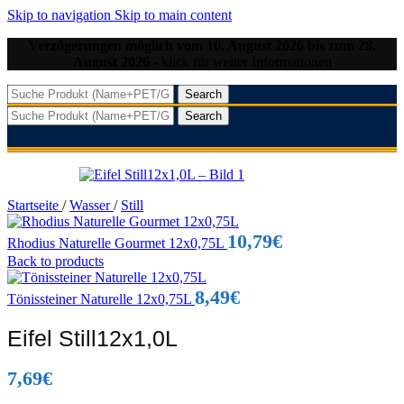
Skip to navigation
Skip to main content
Verzögerungen möglich vom 10. August 2026 bis zum 28.
August 2026
- klick für weiter Informationen
Search
Search
Startseite
/
Wasser
/
Still
10,79
€
Rhodius Naturelle Gourmet 12x0,75L
Back to products
8,49
€
Tönissteiner Naturelle 12x0,75L
Eifel Still12x1,0L
7,69
€