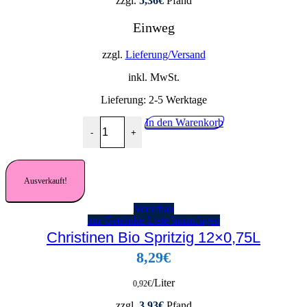
zzgl.
5,36
€
Pfand
Einweg
zzgl.
Lieferung/Versand
inkl. MwSt.
Lieferung:
2-5 Werktage
Nürburg Quelle Classic PET 12x1,0L Menge
In den Warenkorb
-
+
Ausverkauft!
Vorschau
zur Getränke-Liste hinzufügen
Christinen Bio Spritzig 12×0,75L
8,29
€
/Liter
0,92
€
zzgl.
3,93
€
Pfand