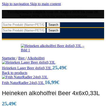
Skip to navigation
Skip to main content
Verzögerungen möglich vom 10. August 2026 bis zum 28.
August 2026
- klick für weiter Informationen
Search
Search
Startseite
/
Bier
/
Alkoholfrei
25,49
€
Heineken Lager Beer 4x6x0,33L
Back to products
16,99
€
Früh NaturRadler 24x0,33L
Heineken alkoholfrei Beer 4x6x0,33L
25,49
€