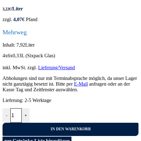
/Liter
3,22
€
zzgl.
4,07
€
Pfand
Mehrweg
Inhalt: 7,92Liter
4x6x0,33L (Sixpack Glas)
inkl. MwSt.
zzgl.
Lieferung/Versand
Abholungen sind nur mit Terminabsprache möglich, da unser Lager
nicht ganztägig besetzt ist. Bitte per
E-Mail
anfragen oder an der
Kasse Tag und Zeitfenster auswählen.
Lieferung:
2-5 Werktage
Heineken alkoholfrei Beer 4x6x0,33L Menge
-
+
IN DEN WARENKORB
zur Getränke-Liste hinzufügen