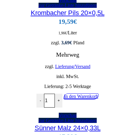
Vorschau
zur Getränke-Liste hinzufügen
Krombacher Pils 20×0,5L
19,59
€
/Liter
1,96
€
zzgl.
3,69
€
Pfand
Mehrweg
zzgl.
Lieferung/Versand
inkl. MwSt.
Lieferung:
2-5 Werktage
Krombacher Pils 20x0,5L Menge
In den Warenkorb
-
+
Vorschau
zur Getränke-Liste hinzufügen
Sünner Malz 24×0,33L