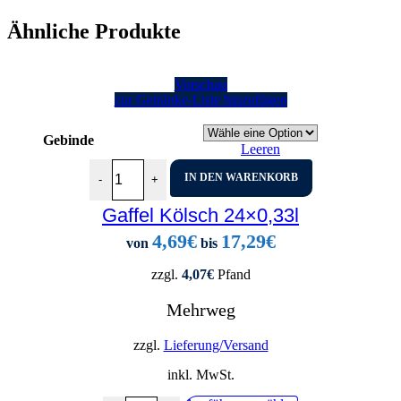
Ähnliche Produkte
Vorschau
zur Getränke-Liste hinzufügen
Gebinde
Leeren
Gaffel Kölsch 24x0,33l Menge
IN DEN WARENKORB
-
+
Gaffel Kölsch 24×0,33l
4,69
€
17,29
€
von
bis
zzgl.
4,07
€
Pfand
Mehrweg
zzgl.
Lieferung/Versand
inkl. MwSt.