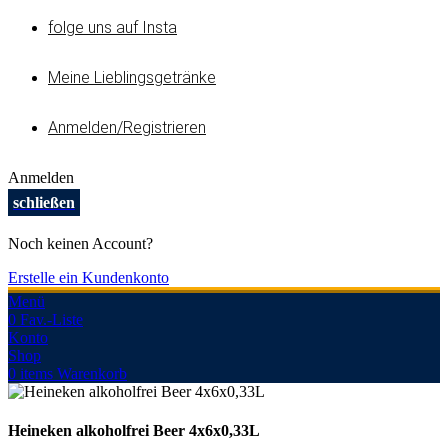
folge uns auf Insta
Meine Lieblingsgetränke
Anmelden/Registrieren
Anmelden
schließen
Noch keinen Account?
Erstelle ein Kundenkonto
Menü
0
Fav.-Liste
Konto
Shop
0
items
Warenkorb
Heineken alkoholfrei Beer 4x6x0,33L