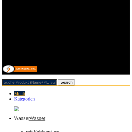
Impressum
Kontakt
Datenschutzerklärung
Allgemeine Geschäftsbedingungen mit Kundeninformationen
Widerrufsbelehrung & Widerrufsformular
Lieferpauschale
Zahlungsarten
Vertrag/Bestellung wiederrufen
© 2026 Getränkehandel Neubauer & Werner GbR
Search
Menü
Kategorien
Wasser
mit Kohlensäure