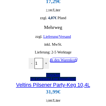
17,29
€
/Liter
2,18
€
zzgl.
4,07
€
Pfand
Mehrweg
zzgl.
Lieferung/Versand
inkl. MwSt.
Lieferung:
2-5 Werktage
Sünner Malz 24x0,33L Menge
In den Warenkorb
-
+
Vorschau
zur Getränke-Liste hinzufügen
Veltins Pilsener Party-Keg 10,4L
31,99
€
/Liter
3,08
€