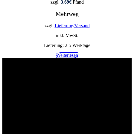
zzgl.
3,69
€
Pfand
Mehrweg
zzgl.
Lieferung/Versand
inkl. MwSt.
Lieferung:
2-5 Werktage
Weiterlesen
02268 90541
info@getraenkehandel-kuerten.de
Industriestr.10, 51515 Kürten
Wir würden uns über eine postive Bewertung freuen!
Impressum
Kontakt
Datenschutzerklärung
Allgemeine Geschäftsbedingungen mit Kundeninformationen
Widerrufsbelehrung & Widerrufsformular
Lieferpauschale
Zahlungsarten