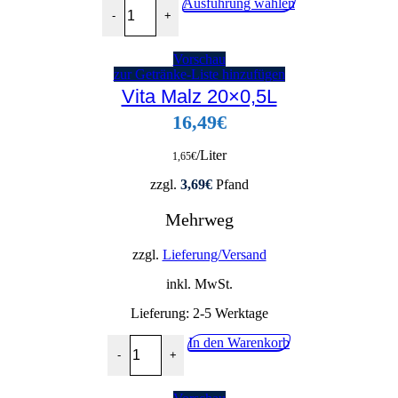
Gaffel Kölsch 24x0,33l Menge
Dieses
Ausführung wählen
-
+
Produkt
weist
mehrere
Vorschau
Varianten
zur Getränke-Liste hinzufügen
auf.
Vita Malz 20×0,5L
Die
Optionen
16,49
€
können
auf
der
/Liter
1,65
€
Produktseite
gewählt
zzgl.
3,69
€
Pfand
werden
Mehrweg
zzgl.
Lieferung/Versand
inkl. MwSt.
Lieferung:
2-5 Werktage
Vita Malz 20x0,5L Menge
In den Warenkorb
-
+