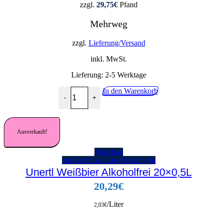
zzgl.
29,75
€
Pfand
Mehrweg
zzgl.
Lieferung/Versand
inkl. MwSt.
Lieferung:
2-5 Werktage
Veltins Pilsener Party-Keg 10,4L Menge
In den Warenkorb
-
+
Ausverkauft!
Vorschau
zur Getränke-Liste hinzufügen
Unertl Weißbier Alkoholfrei 20×0,5L
20,29
€
/Liter
2,03
€