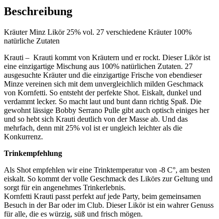
Beschreibung
Kräuter Minz Likör 25% vol. 27 verschiedene Kräuter 100%
natürliche Zutaten
Krauti – Krauti kommt von Kräutern und er rockt. Dieser Likör ist
eine einzigartige Mischung aus 100% natürlichen Zutaten. 27
ausgesuchte Kräuter und die einzigartige Frische von ebendieser
Minze vereinen sich mit dem unvergleichlich milden Geschmack
von Kornfetti. So entsteht der perfekte Shot. Eiskalt, dunkel und
verdammt lecker. So macht laut und bunt dann richtig Spaß. Die
gewohnt lässige Bobby Serrano Pulle gibt auch optisch einiges her
und so hebt sich Krauti deutlich von der Masse ab. Und das
mehrfach, denn mit 25% vol ist er ungleich leichter als die
Konkurrenz.
Trinkempfehlung
Als Shot empfehlen wir eine Trinktemperatur von -8 C°, am besten
eiskalt. So kommt der volle Geschmack des Likörs zur Geltung und
sorgt für ein angenehmes Trinkerlebnis.
Kornfetti Krauti passt perfekt auf jede Party, beim gemeinsamen
Besuch in der Bar oder im Club. Dieser Likör ist ein wahrer Genuss
für alle, die es würzig, süß und frisch mögen.