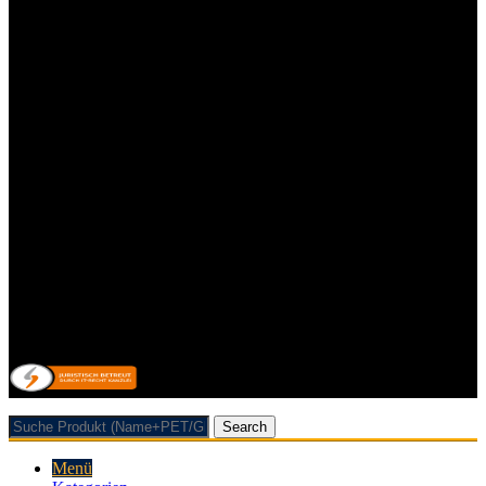
Impressum
Kontakt
Datenschutzerklärung
Allgemeine Geschäftsbedingungen mit Kundeninformationen
Widerrufsbelehrung & Widerrufsformular
Lieferpauschale
Zahlungsarten
Impressum
Kontakt
Datenschutzerklärung
Allgemeine Geschäftsbedingungen mit Kundeninformationen
Widerrufsbelehrung & Widerrufsformular
Lieferpauschale
Zahlungsarten
Vertrag/Bestellung wiederrufen
© 2026 Getränkehandel Neubauer & Werner GbR
Search
Menü