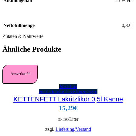
Alkoholgehalt
25 % vol
Nettofüllmenge
0,32 l
Zutaten & Nährwerte
Ähnliche Produkte
Ausverkauft!
Vorschau
zur Getränke-Liste hinzufügen
KETTENFETT Lakritzlikör 0,5l Kanne
15,29
€
/Liter
30,58
€
zzgl.
Lieferung/Versand