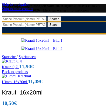
Skip to navigation
Verzögerungen möglich vom 10. August 2026 bis zum 28.
Skip to main content
August 2026
- klick für weiter Informationen
Search
Search
Startseite
/
Spirituosen
11,90
€
Krauti 0,7l
Back to products
11,49
€
Himmi 16x20ml
Krauti 16x20ml
10,50
€