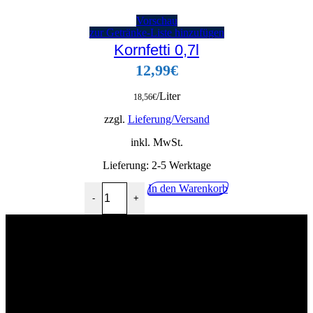
Vorschau
zur Getränke-Liste hinzufügen
Kornfetti 0,7l
12,99
€
/Liter
18,56
€
zzgl.
Lieferung/Versand
inkl. MwSt.
Lieferung:
2-5 Werktage
Kornfetti 0,7l Menge
In den Warenkorb
-
+
02268 90541
info@getraenkehandel-kuerten.de
Industriestr.10, 51515 Kürten
Wir würden uns über eine postive Bewertung freuen!