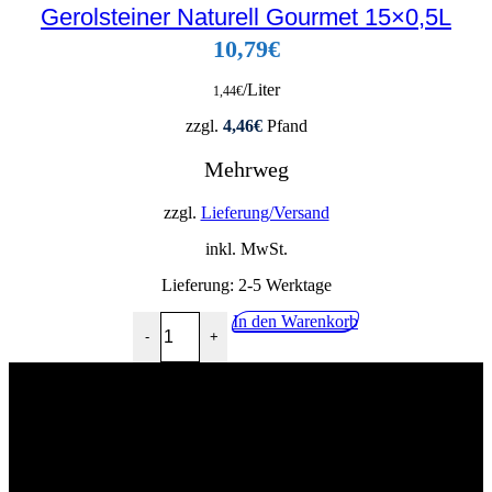
Gerolsteiner Naturell Gourmet 15×0,5L
10,79
€
/Liter
1,44
€
zzgl.
4,46
€
Pfand
Mehrweg
zzgl.
Lieferung/Versand
inkl. MwSt.
Lieferung:
2-5 Werktage
Gerolsteiner Naturell Gourmet 15x0,5L Menge
In den Warenkorb
-
+
02268 90541
info@getraenkehandel-kuerten.de
Industriestr.10, 51515 Kürten
Wir würden uns über eine postive Bewertung freuen!