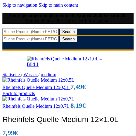
Skip to navigation
Skip to main content
Verzögerungen möglich vom 10. August 2026 bis zum 28.
August 2026
- klick für weiter Informationen
Search
Search
Startseite
/
Wasser
/
medium
7,49
€
Rheinfels Quelle Medium 12x0,5L
Back to products
8,19
€
Rheinfels Quelle Medium 12x0,7L
Rheinfels Quelle Medium 12×1,0L
7,99
€