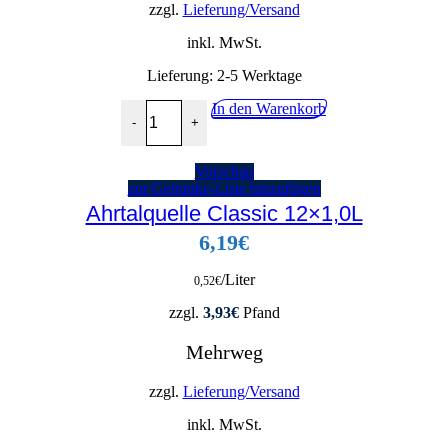
zzgl.
Lieferung/Versand
inkl. MwSt.
Lieferung:
2-5 Werktage
Gerolsteiner Medium GLAS 6x1,0L Menge
In den Warenkorb
-
+
Vorschau
zur Getränke-Liste hinzufügen
Ahrtalquelle Classic 12×1,0L
6,19
€
/Liter
0,52
€
zzgl.
3,93
€
Pfand
Mehrweg
zzgl.
Lieferung/Versand
inkl. MwSt.