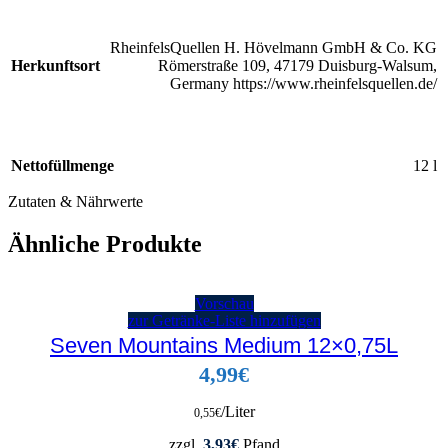
RheinfelsQuellen H. Hövelmann GmbH & Co. KG
Herkunftsort
Römerstraße 109, 47179 Duisburg-Walsum,
Germany https://www.rheinfelsquellen.de/
Nettofüllmenge
12 l
Zutaten & Nährwerte
Ähnliche Produkte
Vorschau
zur Getränke-Liste hinzufügen
Seven Mountains Medium 12×0,75L
4,99
€
/Liter
0,55
€
zzgl.
3,93
€
Pfand