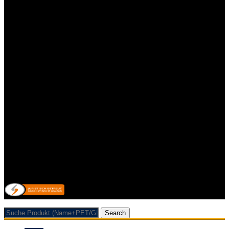
Impressum
Kontakt
Datenschutzerklärung
Allgemeine Geschäftsbedingungen mit Kundeninformationen
Widerrufsbelehrung & Widerrufsformular
Lieferpauschale
Zahlungsarten
Impressum
Kontakt
Datenschutzerklärung
Allgemeine Geschäftsbedingungen mit Kundeninformationen
Widerrufsbelehrung & Widerrufsformular
Lieferpauschale
Zahlungsarten
Vertrag/Bestellung wiederrufen
© 2026 Getränkehandel Neubauer & Werner GbR
Search