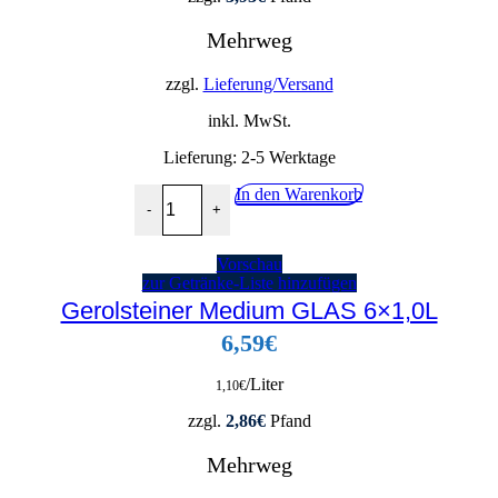
Mehrweg
zzgl.
Lieferung/Versand
inkl. MwSt.
Lieferung:
2-5 Werktage
Seven Mountains Medium 12x0,75L Menge
In den Warenkorb
-
+
Vorschau
zur Getränke-Liste hinzufügen
Gerolsteiner Medium GLAS 6×1,0L
6,59
€
/Liter
1,10
€
zzgl.
2,86
€
Pfand
Mehrweg