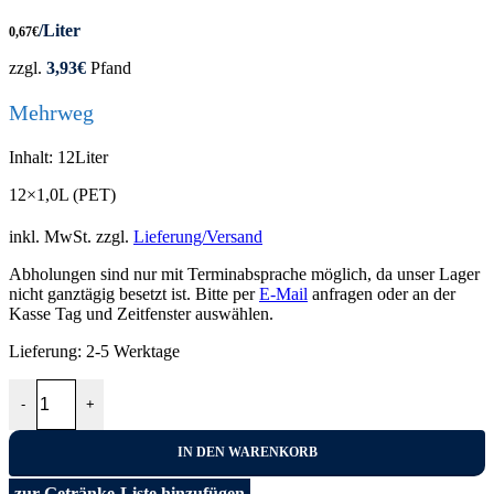
/Liter
0,67
€
zzgl.
3,93
€
Pfand
Mehrweg
Inhalt: 12Liter
12×1,0L (PET)
inkl. MwSt.
zzgl.
Lieferung/Versand
Abholungen sind nur mit Terminabsprache möglich, da unser Lager
nicht ganztägig besetzt ist. Bitte per
E-Mail
anfragen oder an der
Kasse Tag und Zeitfenster auswählen.
Lieferung:
2-5 Werktage
Rheinfels Quelle Medium 12x1,0L Menge
-
+
IN DEN WARENKORB
zur Getränke-Liste hinzufügen