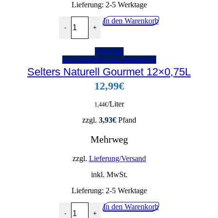
Lieferung:
2-5 Werktage
Ahrtalquelle Classic 12x1,0L Menge
In den Warenkorb
-
+
Vorschau
zur Getränke-Liste hinzufügen
Selters Naturell Gourmet 12×0,75L
12,99
€
/Liter
1,44
€
zzgl.
3,93
€
Pfand
Mehrweg
zzgl.
Lieferung/Versand
inkl. MwSt.
Lieferung:
2-5 Werktage
Selters Naturell Gourmet 12x0,75L Menge
In den Warenkorb
-
+