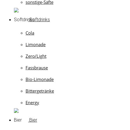
sonstige-Säfte
Softdrinks
Cola
Limonade
Zero/Light
Fassbrause
Bio-Limonade
Bittergetränke
Energy
Bier