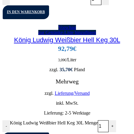
IN DEN WARENKORB
Vorschau
zur Getränke-Liste hinzufügen
König Ludwig Weißbier Hell Keg 30L
92,79
€
/Liter
3,09
€
zzgl.
35,70
€
Pfand
Mehrweg
zzgl.
Lieferung/Versand
inkl. MwSt.
Lieferung:
2-5 Werktage
König Ludwig Weißbier Hell Keg 30L Menge
-
+