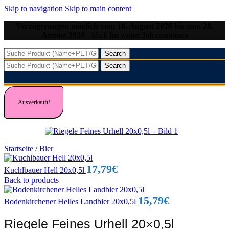
Skip to navigation
Skip to main content
Verzögerungen möglich vom 10. August 2026 bis zum 28.
August 2026
- klick für weiter Informationen
Search
Search
Ausverkauft!
Startseite
/
Bier
17,79
€
Kuchlbauer Hell 20x0,5l
Back to products
15,79
€
Bodenkirchener Helles Landbier 20x0,5l
Riegele Feines Urhell 20×0,5l