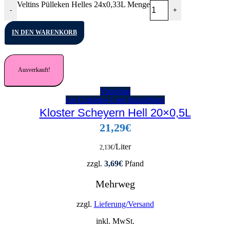
Veltins Pülleken Helles 24x0,33L Menge
-
+
IN DEN WARENKORB
Ausverkauft!
Vorschau
zur Getränke-Liste hinzufügen
Kloster Scheyern Hell 20×0,5L
21,29
€
/Liter
2,13
€
zzgl.
3,69
€
Pfand
Mehrweg
zzgl.
Lieferung/Versand
inkl. MwSt.