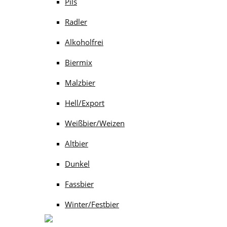
Pils
Radler
Alkoholfrei
Biermix
Malzbier
Hell/Export
Weißbier/Weizen
Altbier
Dunkel
Fassbier
Winter/Festbier