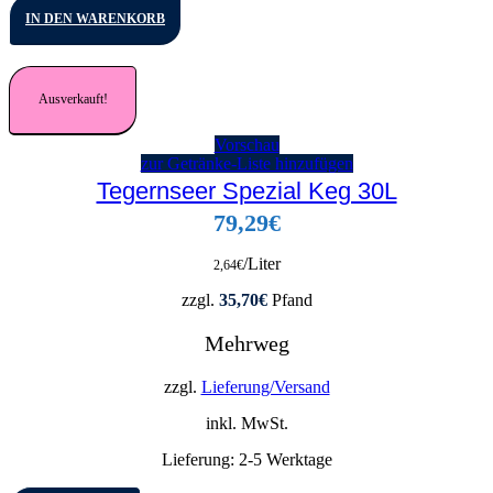
IN DEN WARENKORB
Ausverkauft!
Vorschau
zur Getränke-Liste hinzufügen
Tegernseer Spezial Keg 30L
79,29
€
/Liter
2,64
€
zzgl.
35,70
€
Pfand
Mehrweg
zzgl.
Lieferung/Versand
inkl. MwSt.
Lieferung:
2-5 Werktage