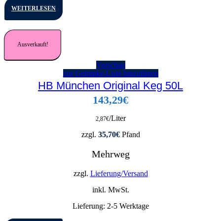
WEITERLESEN
Ausverkauft!
Vorschau
zur Getränke-Liste hinzufügen
HB München Original Keg 50L
143,29
€
/Liter
2,87
€
zzgl.
35,70
€
Pfand
Mehrweg
zzgl.
Lieferung/Versand
inkl. MwSt.
Lieferung:
2-5 Werktage