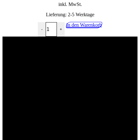
inkl. MwSt.
Lieferung:
2-5 Werktage
Aquintell Medium 12x1,0L Menge
In den Warenkorb
-
+
02268 90541
info@getraenkehandel-kuerten.de
Industriestr.10, 51515 Kürten
Wir würden uns über eine postive Bewertung freuen!
Impressum
Kontakt
Datenschutzerklärung
Allgemeine Geschäftsbedingungen mit Kundeninformationen
Widerrufsbelehrung & Widerrufsformular
Lieferpauschale
Zahlungsarten
Impressum
Kontakt
Datenschutzerklärung