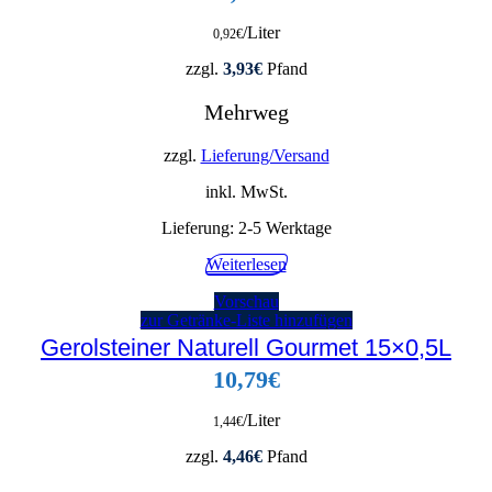
/Liter
0,92
€
zzgl.
3,93
€
Pfand
Mehrweg
zzgl.
Lieferung/Versand
inkl. MwSt.
Lieferung:
2-5 Werktage
Weiterlesen
Vorschau
zur Getränke-Liste hinzufügen
Gerolsteiner Naturell Gourmet 15×0,5L
10,79
€
/Liter
1,44
€
zzgl.
4,46
€
Pfand