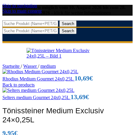
Skip to navigation
Verzögerungen möglich vom 10. August 2026 bis zum 28.
Skip to main content
August 2026
- klick für weiter Informationen
Search
Search
Startseite
/
Wasser
/
medium
10,69
€
Rhodius Medium Gourmet 24x0,25L
Back to products
13,69
€
Selters medium Gourmet 24x0,25L
Tönissteiner Medium Exclusiv
24×0,25L
9,95
€