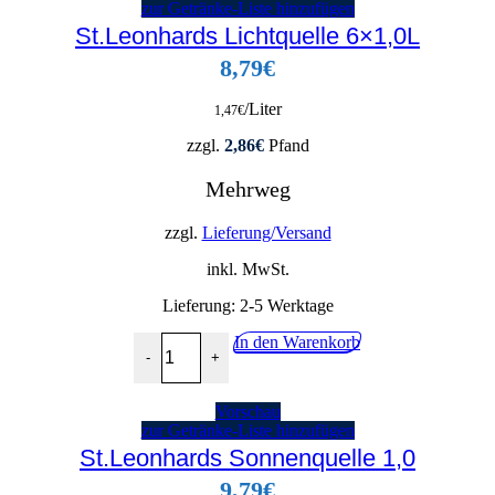
zur Getränke-Liste hinzufügen
St.Leonhards Lichtquelle 6×1,0L
8,79
€
/Liter
1,47
€
zzgl.
2,86
€
Pfand
Mehrweg
zzgl.
Lieferung/Versand
inkl. MwSt.
Lieferung:
2-5 Werktage
St.Leonhards Lichtquelle 6x1,0L Menge
In den Warenkorb
-
+
Vorschau
zur Getränke-Liste hinzufügen
St.Leonhards Sonnenquelle 1,0
9,79
€