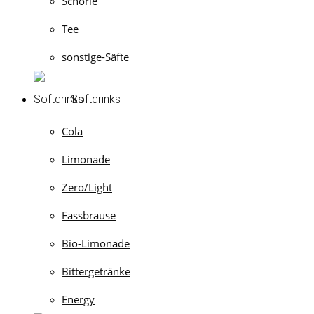
Schorle
Tee
sonstige-Säfte
Softdrinks
Cola
Limonade
Zero/Light
Fassbrause
Bio-Limonade
Bittergetränke
Energy