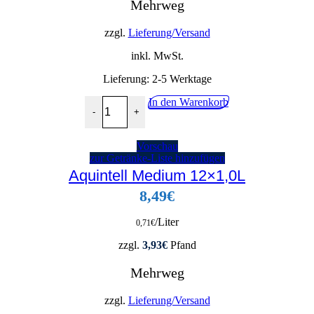
Mehrweg
zzgl.
Lieferung/Versand
inkl. MwSt.
Lieferung:
2-5 Werktage
Gerolsteiner Naturell Gourmet 15x0,5L Menge
In den Warenkorb
-
+
Vorschau
zur Getränke-Liste hinzufügen
Aquintell Medium 12×1,0L
8,49
€
/Liter
0,71
€
zzgl.
3,93
€
Pfand
Mehrweg
zzgl.
Lieferung/Versand