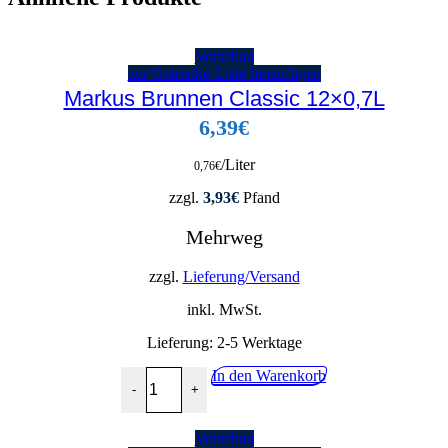
Vorschau
zur Getränke-Liste hinzufügen
Markus Brunnen Classic 12×0,7L
6,39
€
/Liter
0,76
€
zzgl.
3,93
€
Pfand
Mehrweg
zzgl.
Lieferung/Versand
inkl. MwSt.
Lieferung:
2-5 Werktage
Markus Brunnen Classic 12x0,7L Menge
In den Warenkorb
-
+
Vorschau