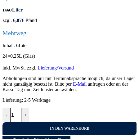
/Liter
1,66
€
zzgl.
6,07
€
Pfand
Mehrweg
Inhalt: 6Liter
24×0,25L (Glas)
inkl. MwSt.
zzgl.
Lieferung/Versand
Abholungen sind nur mit Terminabsprache möglich, da unser Lager
nicht ganztägig besetzt ist. Bitte per
E-Mail
anfragen oder an der
Kasse Tag und Zeitfenster auswählen.
Lieferung:
2-5 Werktage
Tönissteiner Medium Exclusiv 24x0,25L Menge
-
+
IN DEN WARENKORB