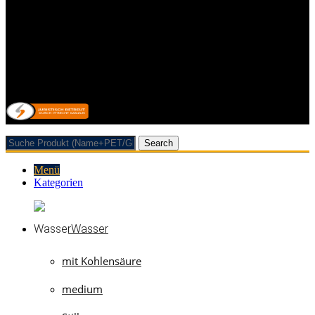
Allgemeine Geschäftsbedingungen mit Kundeninformationen
Widerrufsbelehrung & Widerrufsformular
Lieferpauschale
Zahlungsarten
Vertrag/Bestellung wiederrufen
© 2026 Getränkehandel Neubauer & Werner GbR
Search
Menü
Kategorien
Wasser
mit Kohlensäure
medium