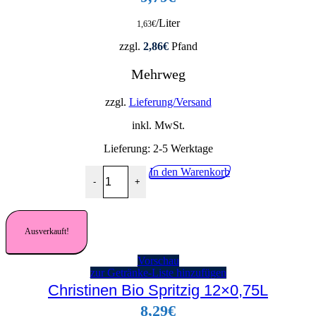
/Liter
1,63
€
zzgl.
2,86
€
Pfand
Mehrweg
zzgl.
Lieferung/Versand
inkl. MwSt.
Lieferung:
2-5 Werktage
St.Leonhards Sonnenquelle 1,0 Menge
In den Warenkorb
-
+
Ausverkauft!
Vorschau
zur Getränke-Liste hinzufügen
Christinen Bio Spritzig 12×0,75L
8,29
€