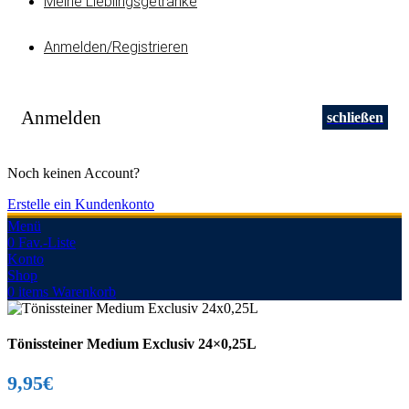
Meine Lieblingsgetränke
Anmelden/Registrieren
Anmelden
schließen
Noch keinen Account?
Erstelle ein Kundenkonto
Menü
0
Fav.-Liste
Konto
Shop
0
items
Warenkorb
Tönissteiner Medium Exclusiv 24×0,25L
9,95
€