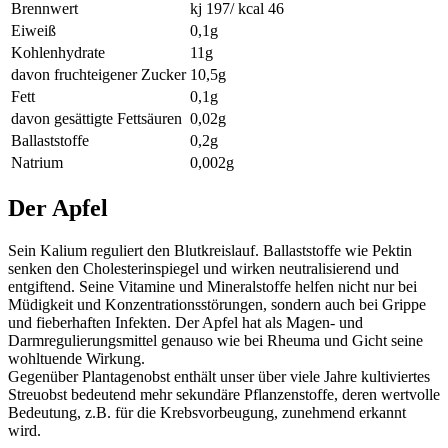
Brennwert
kj 197/ kcal 46
Eiweiß
0,1g
Kohlenhydrate
11g
davon fruchteigener Zucker
10,5g
Fett
0,1g
davon gesättigte Fettsäuren
0,02g
Ballaststoffe
0,2g
Natrium
0,002g
Der Apfel
Sein Kalium reguliert den Blutkreislauf. Ballaststoffe wie Pektin
senken den Cholesterinspiegel und wirken neutralisierend und
entgiftend. Seine Vitamine und Mineralstoffe helfen nicht nur bei
Müdigkeit und Konzentrationsstörungen, sondern auch bei Grippe
und fieberhaften Infekten. Der Apfel hat als Magen- und
Darmregulierungsmittel genauso wie bei Rheuma und Gicht seine
wohltuende Wirkung.
Gegenüber Plantagenobst enthält unser über viele Jahre kultiviertes
Streuobst bedeutend mehr sekundäre Pflanzenstoffe, deren wertvolle
Bedeutung, z.B. für die Krebsvorbeugung, zunehmend erkannt
wird.