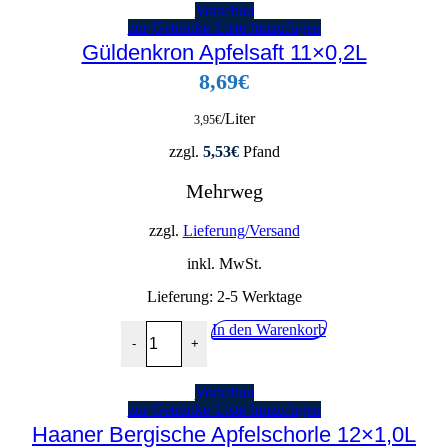
Vorschau
zur Getränke-Liste hinzufügen
Güldenkron Apfelsaft 11×0,2L
8,69
€
/Liter
3,95
€
zzgl.
5,53
€
Pfand
Mehrweg
zzgl.
Lieferung/Versand
inkl. MwSt.
Lieferung:
2-5 Werktage
Güldenkron Apfelsaft 11x0,2L Menge
In den Warenkorb
-
+
Vorschau
zur Getränke-Liste hinzufügen
Haaner Bergische Apfelschorle 12×1,0L