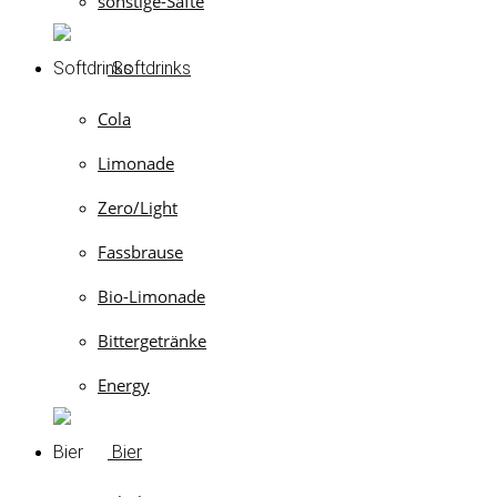
sonstige-Säfte
Softdrinks
Cola
Limonade
Zero/Light
Fassbrause
Bio-Limonade
Bittergetränke
Energy
Bier