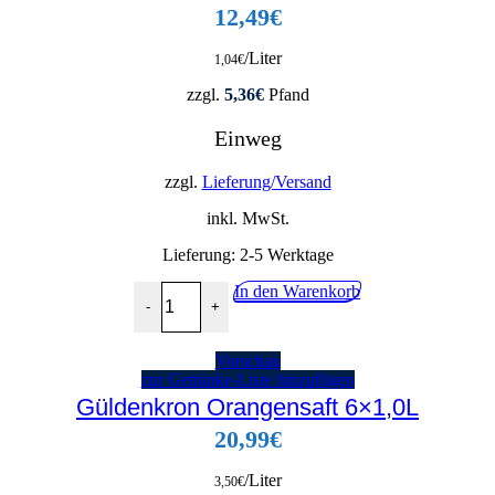
12,49
€
/Liter
1,04
€
zzgl.
5,36
€
Pfand
Einweg
zzgl.
Lieferung/Versand
inkl. MwSt.
Lieferung:
2-5 Werktage
Haaner Bergische Apfelschorle 12x1,0L Menge
In den Warenkorb
-
+
Vorschau
zur Getränke-Liste hinzufügen
Güldenkron Orangensaft 6×1,0L
20,99
€
/Liter
3,50
€