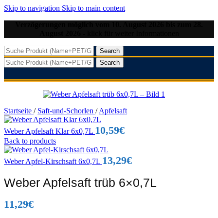
Skip to navigation
Skip to main content
Verzögerungen möglich vom 10. August 2026 bis zum 28.
August 2026
- klick für weiter Informationen
Search
Search
Startseite
/
Saft-und-Schorlen
/
Apfelsaft
10,59
€
Weber Apfelsaft Klar 6x0,7L
Back to products
13,29
€
Weber Apfel-Kirschsaft 6x0,7L
Weber Apfelsaft trüb 6×0,7L
11,29
€