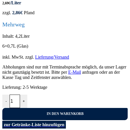
/Liter
2,69
€
zzgl.
2,86
€
Pfand
Mehrweg
Inhalt: 4,2Liter
6×0,7L (Glas)
inkl. MwSt.
zzgl.
Lieferung/Versand
Abholungen sind nur mit Terminabsprache möglich, da unser Lager
nicht ganztägig besetzt ist. Bitte per
E-Mail
anfragen oder an der
Kasse Tag und Zeitfenster auswählen.
Lieferung:
2-5 Werktage
Weber Apfelsaft trüb 6x0,7L Menge
-
+
IN DEN WARENKORB
zur Getränke-Liste hinzufügen