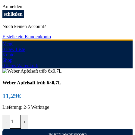
Anmelden
schließen
Noch keinen Account?
Erstelle ein Kundenkonto
Menü
0
Fav.-Liste
Konto
Shop
0
items
Warenkorb
Weber Apfelsaft trüb 6×0,7L
11,29
€
Lieferung:
2-5 Werktage
Weber Apfelsaft trüb 6x0,7L Menge
-
+
IN DEN WARENKORB