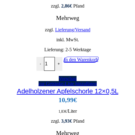
zzgl.
2,86
€
Pfand
Mehrweg
zzgl.
Lieferung/Versand
inkl. MwSt.
Lieferung:
2-5 Werktage
Güldenkron Orangensaft 6x1,0L Menge
In den Warenkorb
-
+
Vorschau
zur Getränke-Liste hinzufügen
Adelholzener Apfelschorle 12×0,5L
10,99
€
/Liter
1,83
€
zzgl.
3,93
€
Pfand
Mehrweg