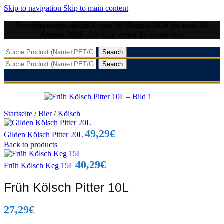
Skip to navigation
Skip to main content
Verzögerungen möglich vom 10. August 2026 bis zum 28.
August 2026
- klick für weiter Informationen
Search
Search
Startseite
/
Bier
/
Kölsch
49,29
€
Gilden Kölsch Pitter 20L
Back to products
40,29
€
Früh Kölsch Keg 15L
Früh Kölsch Pitter 10L
27,29
€