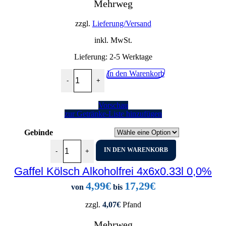
Mehrweg
zzgl.
Lieferung/Versand
inkl. MwSt.
Lieferung:
2-5 Werktage
Dom Kölsch 20x0,5L Menge
In den Warenkorb
-
+
Vorschau
zur Getränke-Liste hinzufügen
Gebinde
Gaffel Kölsch Alkoholfrei 4x6x0.33l 0,0% Menge
IN DEN WARENKORB
-
+
Gaffel Kölsch Alkoholfrei 4x6x0.33l 0,0%
4,99
€
17,29
€
von
bis
zzgl.
4,07
€
Pfand
Mehrweg