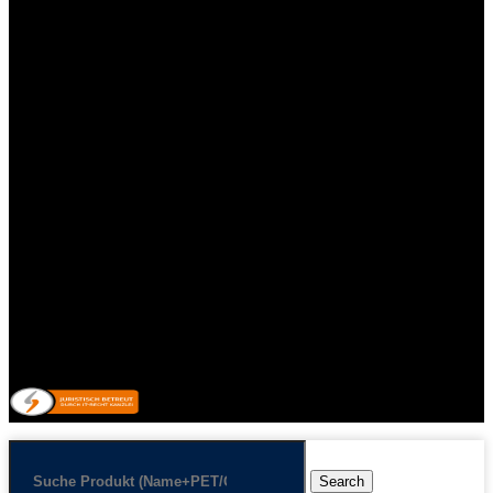
Impressum
Kontakt
Datenschutzerklärung
Allgemeine Geschäftsbedingungen mit Kundeninformationen
Widerrufsbelehrung & Widerrufsformular
Lieferpauschale
Zahlungsarten
Impressum
Kontakt
Datenschutzerklärung
Allgemeine Geschäftsbedingungen mit Kundeninformationen
Widerrufsbelehrung & Widerrufsformular
Lieferpauschale
Zahlungsarten
Vertrag/Bestellung wiederrufen
© 2026 Getränkehandel Neubauer & Werner GbR
Search