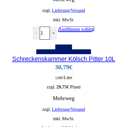
zzgl.
Lieferung/Versand
inkl. MwSt.
Gaffel Kölsch Alkoholfrei 4x6x0.33l 0,0% Menge
Dieses
Ausführung wählen
-
+
Produkt
weist
mehrere
Vorschau
Varianten
zur Getränke-Liste hinzufügen
auf.
Schreckenskammer Kölsch Pitter 10L
Die
Optionen
30,79
€
können
auf
der
/Liter
3,08
€
Produktseite
gewählt
zzgl.
29,75
€
Pfand
werden
Mehrweg
zzgl.
Lieferung/Versand
inkl. MwSt.