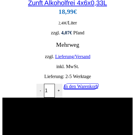
Zunft Alkoholfrei 4x6x0,33L
18,99
€
/Liter
2,40
€
zzgl.
4,07
€
Pfand
Mehrweg
zzgl.
Lieferung/Versand
inkl. MwSt.
Lieferung:
2-5 Werktage
Zunft Alkoholfrei 4x6x0,33L Menge
In den Warenkorb
-
+
02268 90541
info@getraenkehandel-kuerten.de
Industriestr.10, 51515 Kürten
Wir würden uns über eine postive Bewertung freuen!