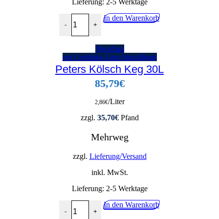
Lieferung:
2-5 Werktage
Schreckenskammer Kölsch Pitter 10L Menge
In den Warenkorb
-
+
Vorschau
zur Getränke-Liste hinzufügen
Peters Kölsch Keg 30L
85,79
€
/Liter
2,86
€
zzgl.
35,70
€
Pfand
Mehrweg
zzgl.
Lieferung/Versand
inkl. MwSt.
Lieferung:
2-5 Werktage
Peters Kölsch Keg 30L Menge
In den Warenkorb
-
+