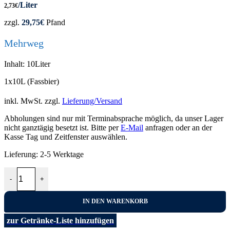
/Liter
2,73
€
zzgl.
29,75
€
Pfand
Mehrweg
Inhalt: 10Liter
1x10L (Fassbier)
inkl. MwSt.
zzgl.
Lieferung/Versand
Abholungen sind nur mit Terminabsprache möglich, da unser Lager
nicht ganztägig besetzt ist. Bitte per
E-Mail
anfragen oder an der
Kasse Tag und Zeitfenster auswählen.
Lieferung:
2-5 Werktage
Früh Kölsch Pitter 10L Menge
-
+
IN DEN WARENKORB
zur Getränke-Liste hinzufügen