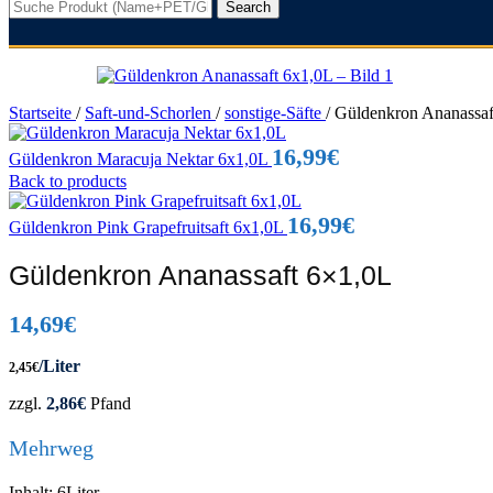
Search
Startseite
/
Saft-und-Schorlen
/
sonstige-Säfte
/
Güldenkron Ananassaf
16,99
€
Güldenkron Maracuja Nektar 6x1,0L
Back to products
16,99
€
Güldenkron Pink Grapefruitsaft 6x1,0L
Güldenkron Ananassaft 6×1,0L
14,69
€
/Liter
2,45
€
zzgl.
2,86
€
Pfand
Mehrweg
Inhalt: 6Liter