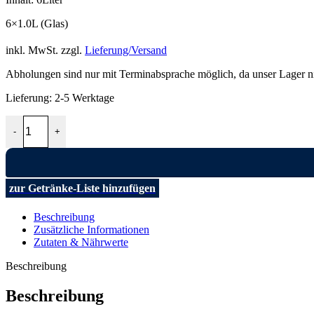
6×1.0L (Glas)
inkl. MwSt.
zzgl.
Lieferung/Versand
Abholungen sind nur mit Terminabsprache möglich, da unser Lager nich
Lieferung:
2-5 Werktage
Güldenkron Ananassaft 6x1,0L Menge
-
+
zur Getränke-Liste hinzufügen
Beschreibung
Zusätzliche Informationen
Zutaten & Nährwerte
Beschreibung
Beschreibung