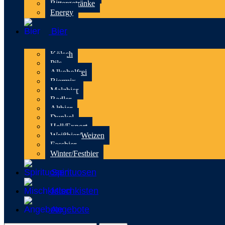
Bittergetränke
Energy
Bier
Kölsch
Pils
Alkoholfrei
Biermix
Malzbier
Radler
Altbier
Dunkel
Hell/Export
Weißbier/Weizen
Fassbier
Winter/Festbier
Spirituosen
Mischkisten
Angebote