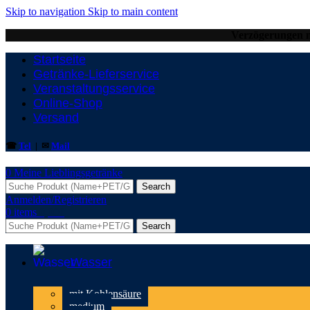
Skip to navigation
Skip to main content
Verzögerungen m
Startseite
Getränke-Lieferservice
Veranstaltungsservice
Online-Shop
Versand
☎
Tel
| ✉
Mail
0
Meine Lieblingsgetränke
Search
Anmelden/Registrieren
0
items
0,00
€
Search
Wasser
mit Kohlensäure
medium