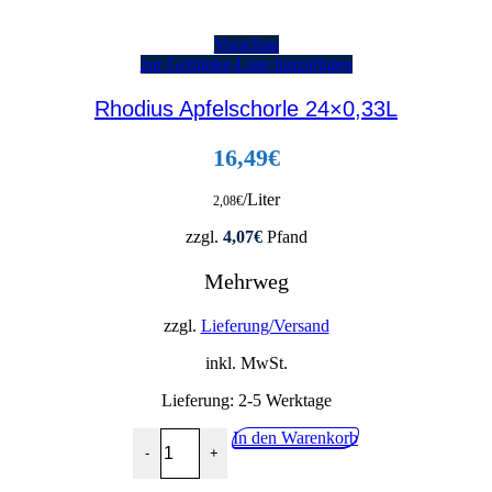
Vorschau
zur Getränke-Liste hinzufügen
Rhodius Apfelschorle 24×0,33L
16,49
€
/Liter
2,08
€
zzgl.
4,07
€
Pfand
Mehrweg
zzgl.
Lieferung/Versand
inkl. MwSt.
Lieferung:
2-5 Werktage
Rhodius Apfelschorle 24x0,33L Menge
In den Warenkorb
-
+