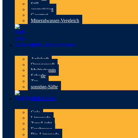
Still
aromatisiert
Gourmet
Mineralwasser-Vergleich
Saft-und-Schorlen
Apfelsaft
Orangensaft
Multivitamin
Schorle
Tee
sonstige-Säfte
Softdrinks
Cola
Limonade
Zero/Light
Fassbrause
Bio-Limonade