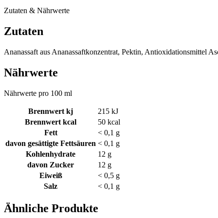
Zutaten & Nährwerte
Zutaten
Ananassaft aus Ananassaftkonzentrat, Pektin, Antioxidationsmittel As
Nährwerte
Nährwerte pro 100 ml
Brennwert kj
215
kJ
Brennwert kcal
50
kcal
Fett
< 0,1
g
davon
gesättigte Fettsäuren
< 0,1
g
Kohlenhydrate
12
g
davon
Zucker
12
g
Eiweiß
< 0,5
g
Salz
< 0,1
g
Ähnliche Produkte