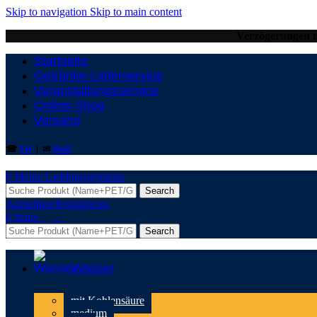
Skip to navigation
Skip to main content
Verzögerungen m
Startseite
Getränke-Lieferservice
Veranstaltungsservice
Online-Shop
Versand
☎
Tel
| ✉
Mail
0
Meine Lieblingsgetränke
Search
Anmelden/Registrieren
0
items
0,00
€
Search
Wasser
mit Kohlensäure
medium