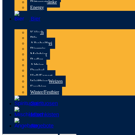
Bittergetränke
Energy
Bier
Kölsch
Pils
Alkoholfrei
Biermix
Malzbier
Radler
Altbier
Dunkel
Hell/Export
Weißbier/Weizen
Fassbier
Winter/Festbier
Spirituosen
Mischkisten
Angebote