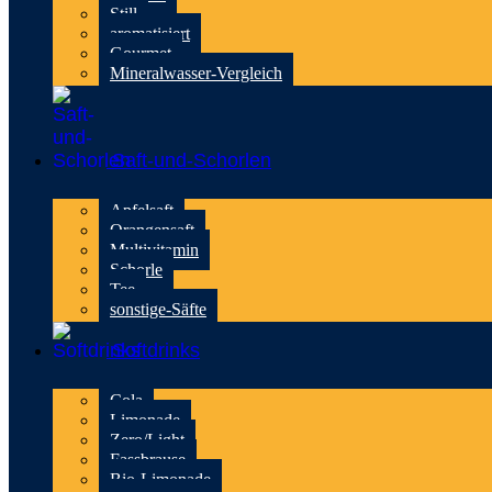
Still
aromatisiert
Gourmet
Mineralwasser-Vergleich
Saft-und-Schorlen
Apfelsaft
Orangensaft
Multivitamin
Schorle
Tee
sonstige-Säfte
Softdrinks
Cola
Limonade
Zero/Light
Fassbrause
Bio-Limonade