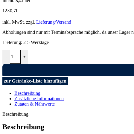
Inhalt: 8,4Liter
12×0,7l
inkl. MwSt.
zzgl.
Lieferung/Versand
Abholungen sind nur mit Terminabsprache möglich, da unser Lager nich
Lieferung:
2-5 Werktage
Haaner Bergisch FIT Orange12x0,7l Menge
-
+
zur Getränke-Liste hinzufügen
Beschreibung
Zusätzliche Informationen
Zutaten & Nährwerte
Beschreibung
Beschreibung