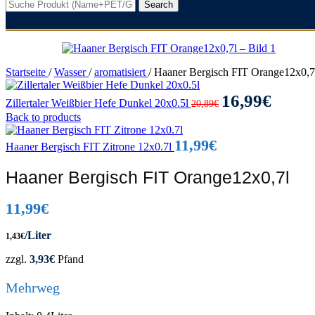
Search
Startseite
/
Wasser
/
aromatisiert
/
Haaner Bergisch FIT Orange12x0,7
Ursprünglicher
Aktuelle
16,99
€
Zillertaler Weißbier Hefe Dunkel 20x0.5l
20,89
€
Preis
Preis
Back to products
war:
ist:
20,89€
16,99€.
11,99
€
Haaner Bergisch FIT Zitrone 12x0.7l
Haaner Bergisch FIT Orange12x0,7l
11,99
€
/Liter
1,43
€
zzgl.
3,93
€
Pfand
Mehrweg