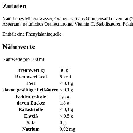
Zutaten
Natürliches Mineralwasser, Orangensaft aus Orangensaftkonzentrat (
Aspartam, natürliches Orangenaroma, Vitamin C, Stabilisatoren Pekt
Enthält eine Phenylalaninquelle.
Nährwerte
Nährwerte pro 100 ml
Brennwert kj
36
kJ
Brennwert kcal
8
kcal
Fett
< 0,1
g
davon
gesättigte Fettsäuren
< 0,1
g
Kohlenhydrate
1,8
g
davon
Zucker
1,8
g
Ballaststoffe
< 0,1
g
Eiweiß
< 0,5
g
Salz
0
g
Natrium
0,02
mg