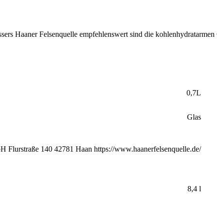
ssers Haaner Felsenquelle empfehlenswert sind die kohlenhydratarmen 
0,7L
Glas
bH Flurstraße 140 42781 Haan https://www.haanerfelsenquelle.de/
8,4 l