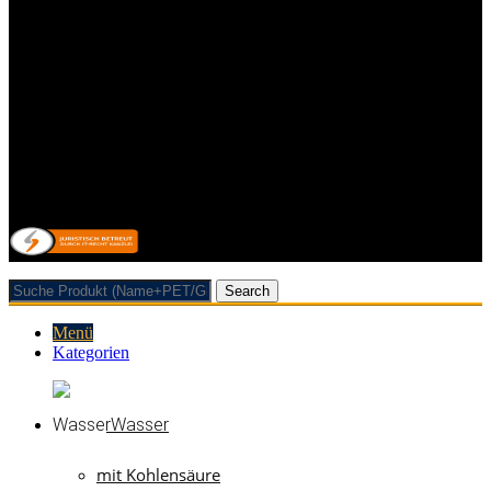
Impressum
Kontakt
Datenschutzerklärung
Allgemeine Geschäftsbedingungen mit Kundeninformationen
Widerrufsbelehrung & Widerrufsformular
Lieferpauschale
Zahlungsarten
Vertrag/Bestellung wiederrufen
© 2026 Getränkehandel Neubauer & Werner GbR
Search
Menü
Kategorien
Wasser
mit Kohlensäure