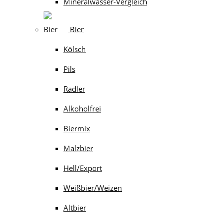
Mineralwasser-Vergleich
Bier
Kölsch
Pils
Radler
Alkoholfrei
Biermix
Malzbier
Hell/Export
Weißbier/Weizen
Altbier