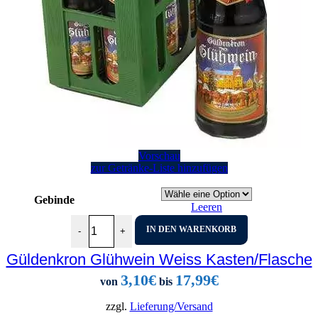
Vorschau
zur Getränke-Liste hinzufügen
Gebinde
Leeren
Güldenkron Glühwein Weiss Kasten/Flasche Menge
IN DEN WARENKORB
-
+
Güldenkron Glühwein Weiss Kasten/Flasche
3,10
€
17,99
€
von
bis
zzgl.
Lieferung/Versand