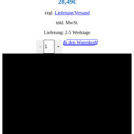
28,49
€
zzgl.
Lieferung/Versand
inkl. MwSt.
Lieferung:
2-5 Werktage
Glühwein weiß 10l Menge
In den Warenkorb
-
+
02268 90541
info@getraenkehandel-kuerten.de
Industriestr.10, 51515 Kürten
Wir würden uns über eine postive Bewertung freuen!
Impressum
Kontakt
Datenschutzerklärung
Allgemeine Geschäftsbedingungen mit Kundeninformationen
Widerrufsbelehrung & Widerrufsformular
Lieferpauschale
Zahlungsarten