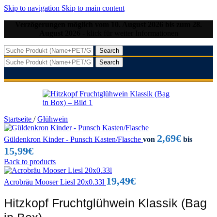
Skip to navigation
Skip to main content
Verzögerungen möglich vom 10. August 2026 bis zum 28.
August 2026
- klick für weiter Informationen
Search
Search
Startseite
/
Glühwein
2,69
€
Güldenkron Kinder - Punsch Kasten/Flasche
von
bis
15,99
€
Back to products
19,49
€
Acrobräu Mooser Liesl 20x0.33l
Hitzkopf Fruchtglühwein Klassik (Bag