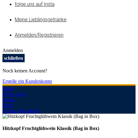
folge uns auf Insta
Meine Lieblingsgetränke
Anmelden/Registrieren
Anmelden
schließen
Noch keinen Account?
Erstelle ein Kundenkonto
Menü
0
Fav.-Liste
Konto
Shop
0
items
Warenkorb
Hitzkopf Fruchtglühwein Klassik (Bag in Box)