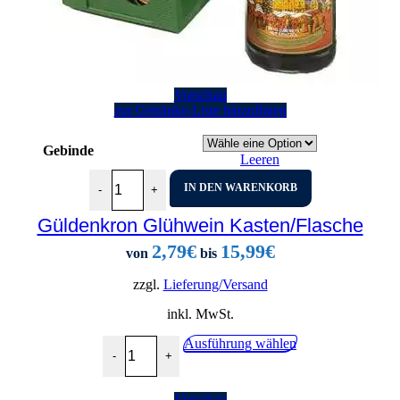
Vorschau
zur Getränke-Liste hinzufügen
Gebinde
Leeren
Güldenkron Glühwein Kasten/Flasche Menge
IN DEN WARENKORB
-
+
Güldenkron Glühwein Kasten/Flasche
2,79
€
15,99
€
von
bis
zzgl.
Lieferung/Versand
inkl. MwSt.
Güldenkron Glühwein Kasten/Flasche Menge
Dieses
Ausführung wählen
-
+
Produkt
weist
mehrere
Vorschau