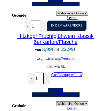
Varianten
zur Getränke-Liste hinzufügen
auf.
Die
Optionen
Gebinde
Leeren
können
auf
Hitzkopf Fruchtglühwein Klassik 6erKarton/Flasche 
IN DEN WARENKORB
der
-
+
Produktseite
gewählt
Hitzkopf Fruchtglühwein Klassik
werden
6erKarton/Flasche
3,99
€
22,99
€
von
bis
zzgl.
Lieferung/Versand
inkl. MwSt.
Hitzkopf Fruchtglühwein Klassik 6erKarton/Flasch
Dieses
Ausführung wählen
-
+
Produkt
weist
mehrere
Vorschau
Varianten
zur Getränke-Liste hinzufügen
auf.
Die
Optionen
Gebinde
Leeren
können