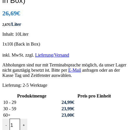
in Box)
26,69
€
/Liter
2,67
€
Inhalt: 10Liter
1x10l (Back in Box)
inkl. MwSt.
zzgl.
Lieferung/Versand
Abholungen sind nur mit Terminabsprache möglich, da unser Lager
nicht ganztägig besetzt ist. Bitte per
E-Mail
anfragen oder an der
Kasse Tag und Zeitfenster auswählen.
Lieferung:
2-5 Werktage
Produktmenge
Preis pro Einheit
10 - 29
24,99
€
30 - 59
23,99
€
60+
23,00
€
Hitzkopf Fruchtglühwein Klassik (Bag in Box) Menge
-
+