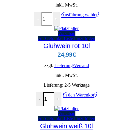
inkl. MwSt.
Güldenkron Glühwein Weiss Kasten/Flasche Menge
Dieses
Ausführung wählen
-
+
Produkt
weist
mehrere
Vorschau
Varianten
zur Getränke-Liste hinzufügen
auf.
Glühwein rot 10l
Die
Optionen
24,99
€
können
auf
der
zzgl.
Lieferung/Versand
Produktseite
gewählt
inkl. MwSt.
werden
Lieferung:
2-5 Werktage
Glühwein rot 10l Menge
In den Warenkorb
-
+
Vorschau
zur Getränke-Liste hinzufügen
Glühwein weiß 10l