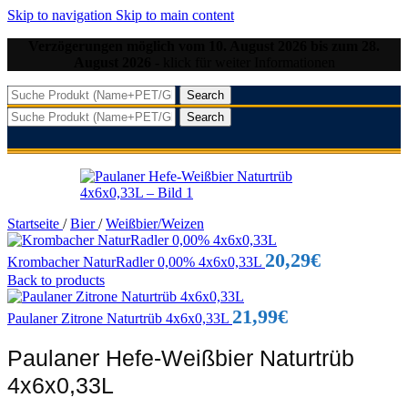
Skip to navigation
Skip to main content
Verzögerungen möglich vom 10. August 2026 bis zum 28.
August 2026
- klick für weiter Informationen
Search
Search
Startseite
/
Bier
/
Weißbier/Weizen
20,29
€
Krombacher NaturRadler 0,00% 4x6x0,33L
Back to products
21,99
€
Paulaner Zitrone Naturtrüb 4x6x0,33L
Paulaner Hefe-Weißbier Naturtrüb
4x6x0,33L