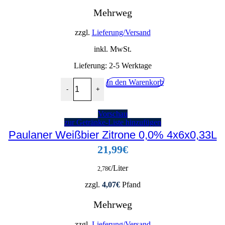
Mehrweg
zzgl.
Lieferung/Versand
inkl. MwSt.
Lieferung:
2-5 Werktage
Paulaner Hefe-Weißbier Alkoholfrei 0,0% 20x0,5
In den Warenkorb
-
+
Vorschau
zur Getränke-Liste hinzufügen
Paulaner Weißbier Zitrone 0,0% 4x6x0,33L
21,99
€
/Liter
2,78
€
zzgl.
4,07
€
Pfand
Mehrweg
zzgl.
Lieferung/Versand