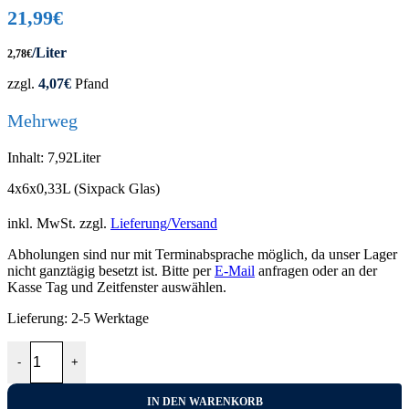
21,99
€
/Liter
2,78
€
zzgl.
4,07
€
Pfand
Mehrweg
Inhalt: 7,92Liter
4x6x0,33L (Sixpack Glas)
inkl. MwSt.
zzgl.
Lieferung/Versand
Abholungen sind nur mit Terminabsprache möglich, da unser Lager
nicht ganztägig besetzt ist. Bitte per
E-Mail
anfragen oder an der
Kasse Tag und Zeitfenster auswählen.
Lieferung:
2-5 Werktage
Paulaner Hefe-Weißbier Naturtrüb 4x6x0,33L Menge
-
+
IN DEN WARENKORB