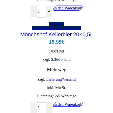
Paulaner Münchener Hell 20x0,5L Menge
In den Warenkorb
-
+
Vorschau
zur Getränke-Liste hinzufügen
Mönchshof Kellerbier 20×0,5L
19,99
€
/Liter
2,00
€
zzgl.
5,36
€
Pfand
Mehrweg
zzgl.
Lieferung/Versand
inkl. MwSt.
Lieferung:
2-5 Werktage
Mönchshof Kellerbier 20x0,5L Menge
In den Warenkorb
-
+