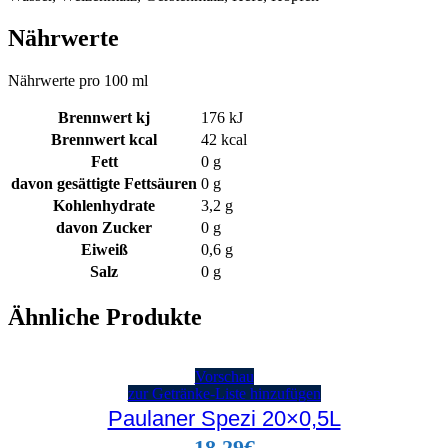
Nährwerte
Nährwerte pro 100 ml
Brennwert kj
176
kJ
Brennwert kcal
42
kcal
Fett
0
g
davon
gesättigte Fettsäuren
0
g
Kohlenhydrate
3,2
g
davon
Zucker
0
g
Eiweiß
0,6
g
Salz
0
g
Ähnliche Produkte
Vorschau
zur Getränke-Liste hinzufügen
Paulaner Spezi 20×0,5L
18,29
€