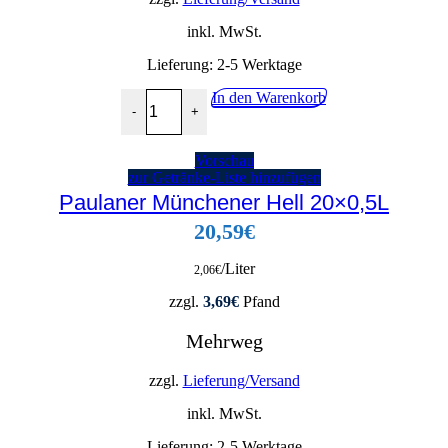
inkl. MwSt.
Lieferung:
2-5 Werktage
Paulaner Weißbier Zitrone 0,0% 4x6x0,33L Menge
In den Warenkorb
-
+
Vorschau
zur Getränke-Liste hinzufügen
Paulaner Münchener Hell 20×0,5L
20,59
€
/Liter
2,06
€
zzgl.
3,69
€
Pfand
Mehrweg
zzgl.
Lieferung/Versand
inkl. MwSt.
Lieferung:
2-5 Werktage