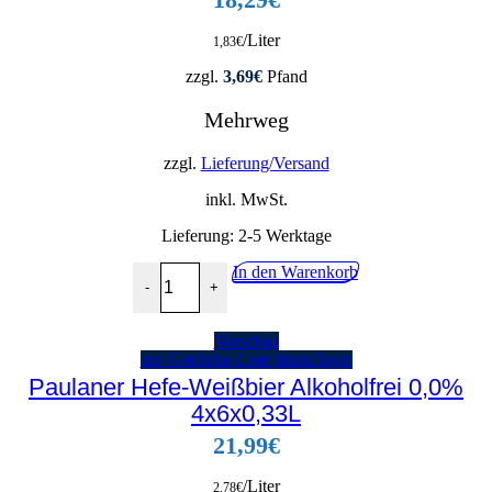
/Liter
1,83
€
zzgl.
3,69
€
Pfand
Mehrweg
zzgl.
Lieferung/Versand
inkl. MwSt.
Lieferung:
2-5 Werktage
Paulaner Spezi 20x0,5L Menge
In den Warenkorb
-
+
Vorschau
zur Getränke-Liste hinzufügen
Paulaner Hefe-Weißbier Alkoholfrei 0,0%
4x6x0,33L
21,99
€
/Liter
2,78
€