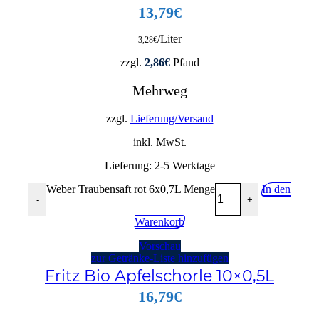
13,79
€
/Liter
3,28
€
zzgl.
2,86
€
Pfand
Mehrweg
zzgl.
Lieferung/Versand
inkl. MwSt.
Lieferung:
2-5 Werktage
Weber Traubensaft rot 6x0,7L Menge
In den
-
+
Warenkorb
Vorschau
zur Getränke-Liste hinzufügen
Fritz Bio Apfelschorle 10×0,5L
16,79
€