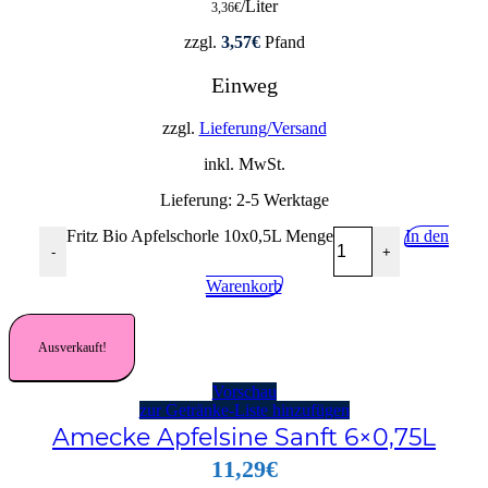
/Liter
3,36
€
zzgl.
3,57
€
Pfand
Einweg
zzgl.
Lieferung/Versand
inkl. MwSt.
Lieferung:
2-5 Werktage
Fritz Bio Apfelschorle 10x0,5L Menge
In den
-
+
Warenkorb
Ausverkauft!
Vorschau
zur Getränke-Liste hinzufügen
Amecke Apfelsine Sanft 6×0,75L
11,29
€