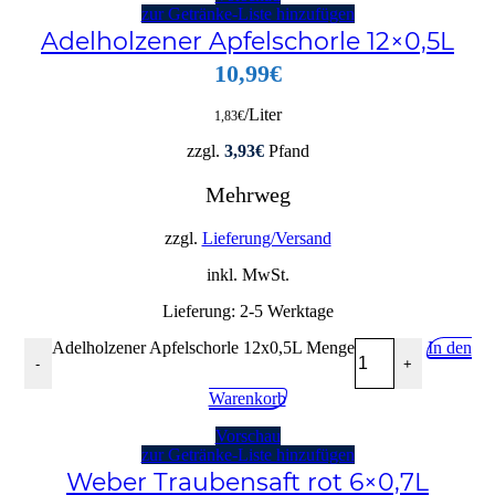
zur Getränke-Liste hinzufügen
Adelholzener Apfelschorle 12×0,5L
10,99
€
/Liter
1,83
€
zzgl.
3,93
€
Pfand
Mehrweg
zzgl.
Lieferung/Versand
inkl. MwSt.
Lieferung:
2-5 Werktage
Adelholzener Apfelschorle 12x0,5L Menge
In den
-
+
Warenkorb
Vorschau
zur Getränke-Liste hinzufügen
Weber Traubensaft rot 6×0,7L