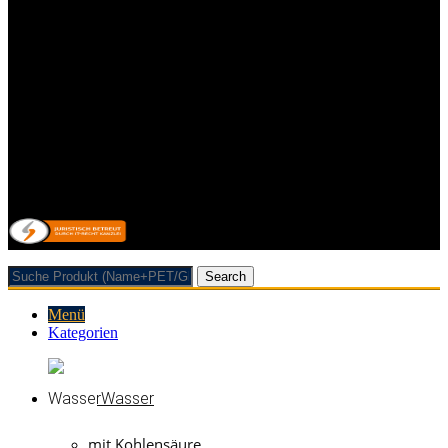
Impressum
Kontakt
Datenschutzerklärung
Allgemeine Geschäftsbedingungen mit Kundeninformationen
Widerrufsbelehrung & Widerrufsformular
Lieferpauschale
Zahlungsarten
Vertrag/Bestellung wiederrufen
© 2026 Getränkehandel Neubauer & Werner GbR
Search
Menü
Kategorien
Wasser
mit Kohlensäure