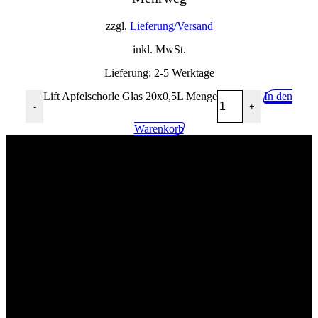
zzgl.
Lieferung/Versand
inkl. MwSt.
Lieferung:
2-5 Werktage
Lift Apfelschorle Glas 20x0,5L Menge
In den
-
+
Warenkorb
02268 90541
info@getraenkehandel-kuerten.de
Industriestr.10, 51515 Kürten
Wir würden uns über eine postive Bewertung freuen!
Impressum
Kontakt
Datenschutzerklärung
Allgemeine Geschäftsbedingungen mit Kundeninformationen
Widerrufsbelehrung & Widerrufsformular
Lieferpauschale
Zahlungsarten