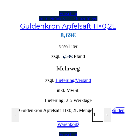
Vorschau
zur Getränke-Liste hinzufügen
Güldenkron Apfelsaft 11×0,2L
8,69
€
/Liter
3,95
€
zzgl.
5,53
€
Pfand
Mehrweg
zzgl.
Lieferung/Versand
inkl. MwSt.
Lieferung:
2-5 Werktage
Güldenkron Apfelsaft 11x0,2L Menge
In den
-
+
Warenkorb
Vorschau