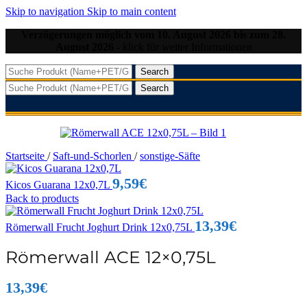
Skip to navigation
Skip to main content
Verzögerungen möglich vom 10. August 2026 bis zum 28.
August 2026
- klick für weiter Informationen
Search
Search
Startseite
/
Saft-und-Schorlen
/
sonstige-Säfte
9,59
€
Kicos Guarana 12x0,7L
Back to products
13,39
€
Römerwall Frucht Joghurt Drink 12x0,75L
Römerwall ACE 12×0,75L
13,39
€