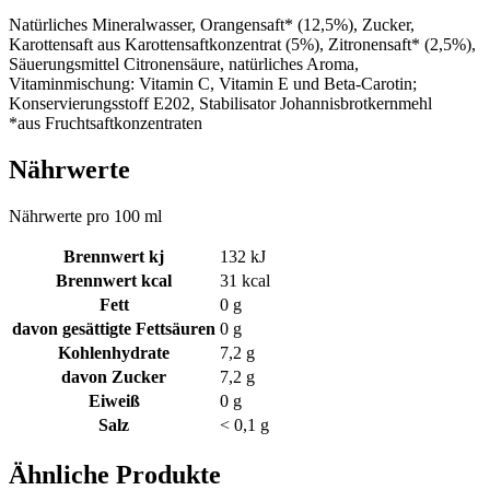
Natürliches Mineralwasser, Orangensaft* (12,5%), Zucker,
Karottensaft aus Karottensaftkonzentrat (5%), Zitronensaft* (2,5%),
Säuerungsmittel Citronensäure, natürliches Aroma,
Vitaminmischung: Vitamin C, Vitamin E und Beta-Carotin;
Konservierungsstoff E202, Stabilisator Johannisbrotkernmehl
*aus Fruchtsaftkonzentraten
Nährwerte
Nährwerte pro 100 ml
Brennwert kj
132
kJ
Brennwert kcal
31
kcal
Fett
0
g
davon
gesättigte Fettsäuren
0
g
Kohlenhydrate
7,2
g
davon
Zucker
7,2
g
Eiweiß
0
g
Salz
< 0,1
g
Ähnliche Produkte