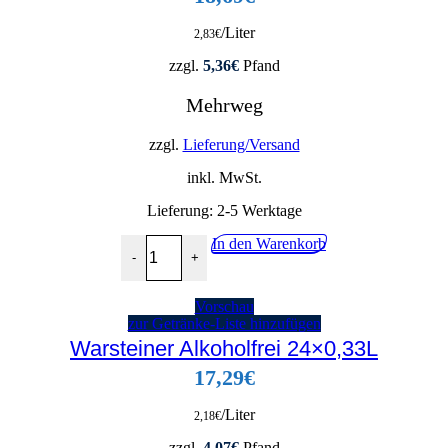
/Liter
2,83
€
zzgl.
5,36
€
Pfand
Mehrweg
zzgl.
Lieferung/Versand
inkl. MwSt.
Lieferung:
2-5 Werktage
Flensburger Radler Alkoholfrei 20x0,33L Menge
In den Warenkorb
-
+
Vorschau
zur Getränke-Liste hinzufügen
Warsteiner Alkoholfrei 24×0,33L
17,29
€
/Liter
2,18
€
zzgl.
4,07
€
Pfand