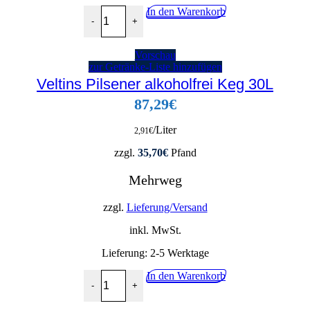
Mühlen Freibier 24x0,33l Menge
In den Warenkorb
-
+
Vorschau
zur Getränke-Liste hinzufügen
Veltins Pilsener alkoholfrei Keg 30L
87,29
€
/Liter
2,91
€
zzgl.
35,70
€
Pfand
Mehrweg
zzgl.
Lieferung/Versand
inkl. MwSt.
Lieferung:
2-5 Werktage
Veltins Pilsener alkoholfrei Keg 30L Menge
In den Warenkorb
-
+