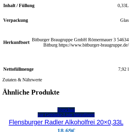
Inhalt / Füllung
0,33L
Verpackung
Glas
Bitburger Braugruppe GmbH Römermauer 3 54634
Herkunftsort
Bitburg https://www.bitburger-braugruppe.de/
Nettofüllmenge
7,92 l
Zutaten & Nährwerte
Ähnliche Produkte
Vorschau
zur Getränke-Liste hinzufügen
Flensburger Radler Alkoholfrei 20×0,33L
18,69
€