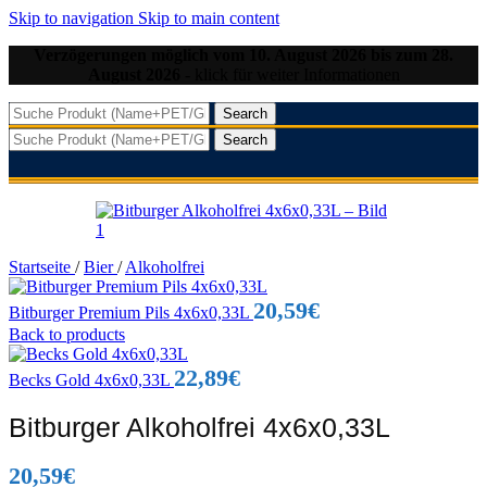
Skip to navigation
Skip to main content
Verzögerungen möglich vom 10. August 2026 bis zum 28.
August 2026
- klick für weiter Informationen
Search
Search
Startseite
/
Bier
/
Alkoholfrei
20,59
€
Bitburger Premium Pils 4x6x0,33L
Back to products
22,89
€
Becks Gold 4x6x0,33L
Bitburger Alkoholfrei 4x6x0,33L
20,59
€