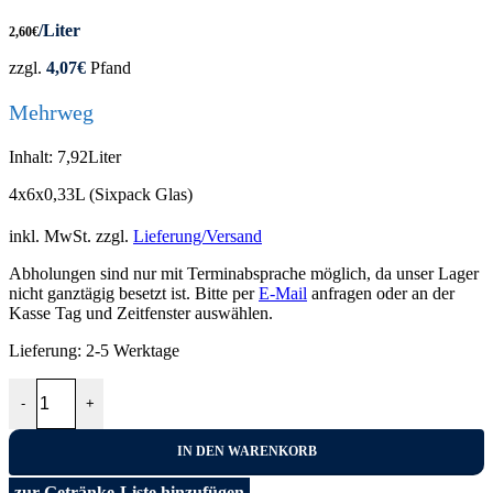
/Liter
2,60
€
zzgl.
4,07
€
Pfand
Mehrweg
Inhalt: 7,92Liter
4x6x0,33L (Sixpack Glas)
inkl. MwSt.
zzgl.
Lieferung/Versand
Abholungen sind nur mit Terminabsprache möglich, da unser Lager
nicht ganztägig besetzt ist. Bitte per
E-Mail
anfragen oder an der
Kasse Tag und Zeitfenster auswählen.
Lieferung:
2-5 Werktage
Bitburger Alkoholfrei 4x6x0,33L Menge
-
+
IN DEN WARENKORB
zur Getränke-Liste hinzufügen